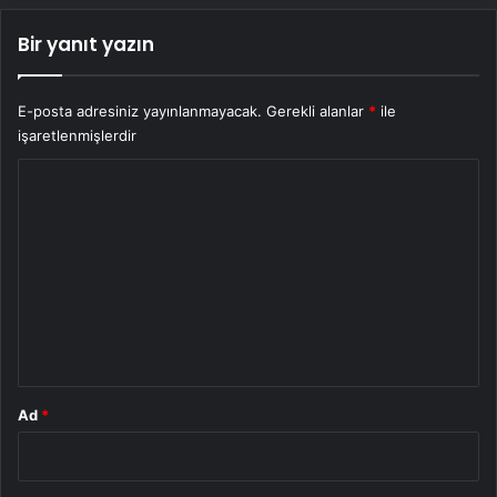
Bir yanıt yazın
E-posta adresiniz yayınlanmayacak.
Gerekli alanlar
*
ile
işaretlenmişlerdir
Y
o
r
u
m
*
Ad
*