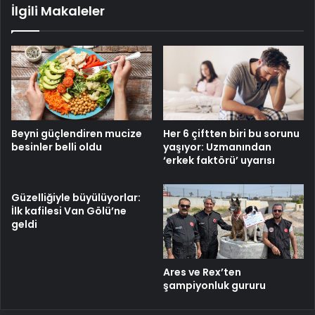
İlgili Makaleler
Beyni güçlendiren mucize
Her 6 çiftten biri bu sorunu
besinler belli oldu
yaşıyor: Uzmanından
‘erkek faktörü’ uyarısı
Güzelliğiyle büyülüyorlar:
İlk kafilesi Van Gölü’ne
geldi
Ares ve Rex’ten
şampiyonluk gururu