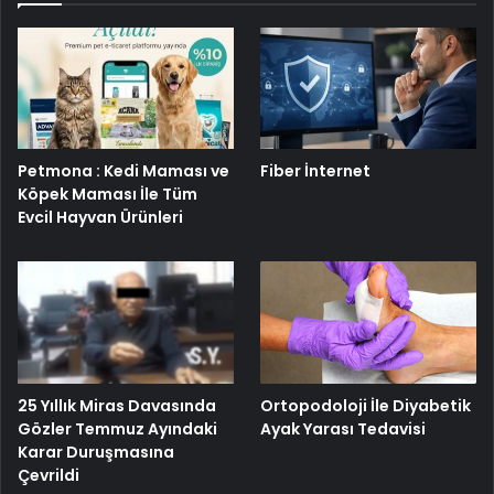
Petmona : Kedi Maması ve
Fiber İnternet
Köpek Maması İle Tüm
Evcil Hayvan Ürünleri
25 Yıllık Miras Davasında
Ortopodoloji İle Diyabetik
Gözler Temmuz Ayındaki
Ayak Yarası Tedavisi
Karar Duruşmasına
Çevrildi