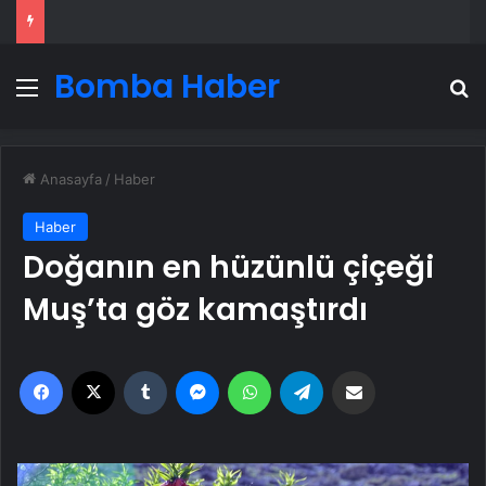
Bomba Haber
Menü
A
Anasayfa
/
Haber
Haber
Doğanın en hüzünlü çiçeği
Muş’ta göz kamaştırdı
Facebook
X
Tumblr
Messenger
WhatsApp
Telegram
Email'den paylaş