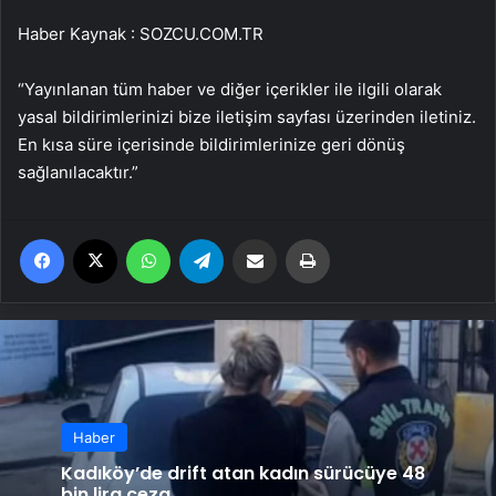
Haber Kaynak : SOZCU.COM.TR
“Yayınlanan tüm haber ve diğer içerikler ile ilgili olarak
yasal bildirimlerinizi bize iletişim sayfası üzerinden iletiniz.
En kısa süre içerisinde bildirimlerinize geri dönüş
sağlanılacaktır.”
Facebook
X
WhatsApp
Telegram
Email'den paylaş
Yaz
Haber
Kadıköy’de drift atan kadın sürücüye 48
bin lira ceza