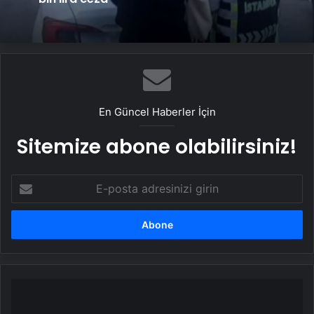
En Güncel Haberler İçin
Sitemize abone olabilirsiniz!
E-
posta
adresinizi
girin
Arazisinden
150