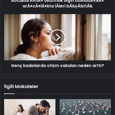
ÃocuklarÄ±nÄ± okutmak iÃ§in baÅladÄ±ÄÄ±
arÄ±cÄ±lÄ±kta iÅleri bÃ¼yÃ¼ttÃ¼
Genç
kadınlarda
otizm
vakaları
neden
arttı?
Genç kadınlarda otizm vakaları neden arttı?
İlgili Makaleler