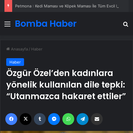
Petmona : Kedi Maması ve Köpek Maması İle Tüm Evcil Hayvan Ürünleri
Bomba Haber
Menü
A
Anasayfa
/
Haber
Haber
Özgür Özel’den kadınlara
yönelik kullanılan dile tepki:
“Utanmazca hakaret ettiler”
Facebook
X
Tumblr
Messenger
WhatsApp
Telegram
Email'den paylaş