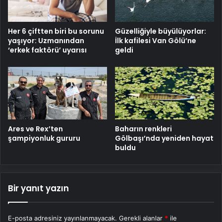
Her 6 çiftten biri bu sorunu
Güzelliğiyle büyülüyorlar:
yaşıyor: Uzmanından
İlk kafilesi Van Gölü’ne
‘erkek faktörü’ uyarısı
geldi
Ares ve Rex’ten
Baharın renkleri
şampiyonluk gururu
Gölbaşı’nda yeniden hayat
buldu
Bir yanıt yazın
E-posta adresiniz yayınlanmayacak.
Gerekli alanlar
*
ile