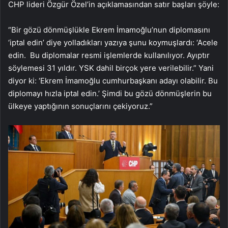
CHP lideri Özgür Özel’in açıklamasından satır başları şöyle:
“Bir gözü dönmüşlükle Ekrem İmamoğlu’nun diplomasını
‘iptal edin’ diye yolladıkları yazıya şunu koymuşlardı: ‘Acele
edin. Bu diplomalar resmi işlemlerde kullanılıyor. Ayıptır
söylemesi 31 yıldır. YSK dahil birçok yere verilebilir.” Yani
diyor ki: ‘Ekrem İmamoğlu cumhurbaşkanı adayı olabilir. Bu
diplomayı hızla iptal edin.’ Şimdi bu gözü dönmüşlerin bu
ülkeye yaptığının sonuçlarını çekiyoruz.”