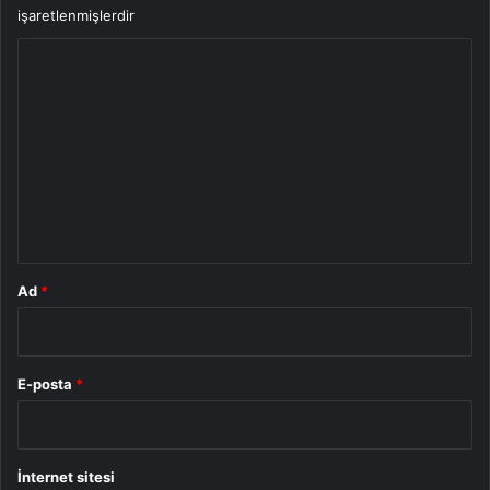
işaretlenmişlerdir
Y
o
r
u
m
*
Ad
*
E-posta
*
İnternet sitesi