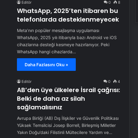
Editör
0
8
WhatsApp, 2025’ten itibaren bu
telefonlarda desteklenmeyecek
Meta’nın popüler mesajlaşma uygulaması
WhatsApp, 2025 yılı itibarıyla bazı Android ve iOS
cihazlarına desteği kesmeye hazırlanıyor. Peki
WhatsApp hangi cihazlarda…
Daha Fazlasını Oku »
Editör
0
4
AB’den üye ülkelere İsrail çağrısı:
Belki de daha az silah
sağlamalısınız
Avrupa Birliği (AB) Dış İlişkiler ve Güvenlik Politikası
Yüksek Temsilcisi Josep Borrell, Birleşmiş Milletler
Yakın Doğu’daki Filistinli Mültecilere Yardım ve…