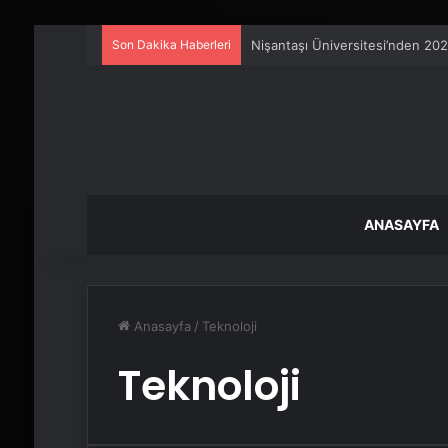
Son Dakika Haberleri
Nişantaşı Üniversitesi’nden 202
ANASAYFA
Anasayfa
/
Teknoloji
Teknoloji