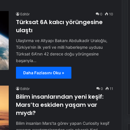
Editör
0
10
Türksat 6A kalıcı yörüngesine
ulaştı
Ulaştırma ve Altyapı Bakanı Abdulkadir Uraloğlu,
Türkiye’nin ilk yerli ve milli haberleşme uydusu
Türksat 6A’nın 42 derece doğu yörüngesine
başarıyla…
Daha Fazlasını Oku »
Editör
0
11
Bilim insanlarından yeni keşif:
Mars’ta eskiden yaşam var
mıydı?
Bilim insanları Mars’ta görev yapan Curiosity keşif
aracının araştırmalarından yola çıkarak Kızıl