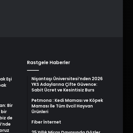
Rastgele Haberler
Nişantaşı Üniversitesi’nden 2026
ak Eşi
YKS Adaylarına Çifte Güvence:
bak
Sabit Ücret ve Kesintisiz Burs
Petmona : Kedi Maması ve Köpek
an: Bir
Maması İle Tüm Evcil Hayvan
 bir
Ürünleri
biz de
Fiber İnternet
i’nde
yoruz
25 Yıllık Miras Davasında Gözler