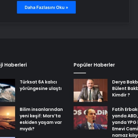
Daha Fazlasını Oku »
ji Haberleri
Popüler Haberler
Türksat 6A kalıcı
Derya Bakb
yörüngesine ulaştı
Bülent Bak
Kimdir ?
Bilim insanlarından
Fatih Erbak
yeni keşif: Mars’ta
yanda ABD,
eskiden yaşam var
yanda YPG 
mıydı?
Emevi Cami
namaz kılı