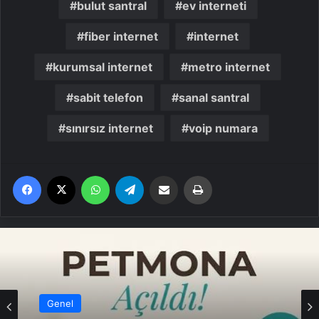
bulut santral
ev interneti
fiber internet
internet
kurumsal internet
metro internet
sabit telefon
sanal santral
sınırsız internet
voip numara
Facebook
X
WhatsApp
Telegram
Email'den paylaş
Yaz
Genel
Genel