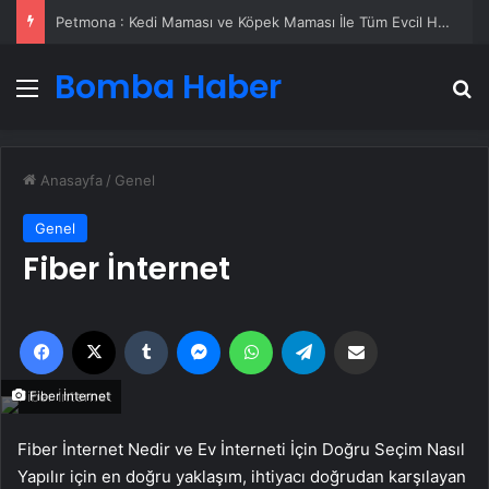
Petmona : Kedi Maması ve Köpek Maması İle Tüm Evcil Hayvan Ürünleri
Bomba Haber
Menü
A
Anasayfa
/
Genel
Genel
Fiber İnternet
Facebook
X
Tumblr
Messenger
WhatsApp
Telegram
Email'den paylaş
Fiber İnternet
Fiber İnternet Nedir ve Ev İnterneti İçin Doğru Seçim Nasıl
Yapılır için en doğru yaklaşım, ihtiyacı doğrudan karşılayan