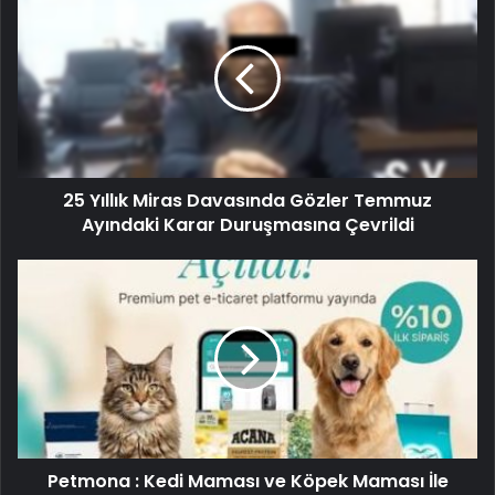
Yıllık
Miras
Davasında
Gözler
Temmuz
Ayındaki
Karar
Duruşmasına
25 Yıllık Miras Davasında Gözler Temmuz
Çevrildi
Ayındaki Karar Duruşmasına Çevrildi
Petmona
:
Kedi
Maması
ve
Köpek
Maması
İle
Tüm
Petmona : Kedi Maması ve Köpek Maması İle
Evcil