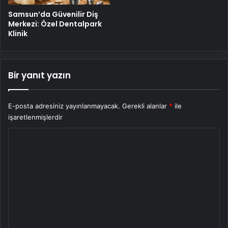
Samsun’da Güvenilir Diş
Merkezi: Özel Dentalpark
Klinik
Bir yanıt yazın
E-posta adresiniz yayınlanmayacak.
Gerekli alanlar
*
ile
işaretlenmişlerdir
Y
o
r
u
m
*