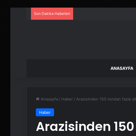
Son Dakika Haberleri
ANASAYFA
Anasayfa
/
Haber
/
Arazisinden 150 tondan fazla alt
Haber
Arazisinden 150