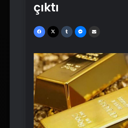
çıktı
Facebook
X
Tumblr
Messenger
Email'den paylaş