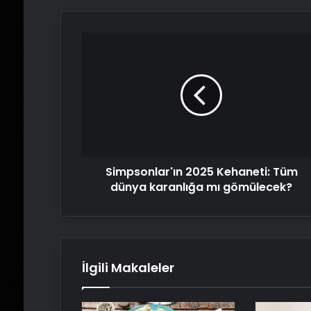
Simpsonlar'ın
2025
Kehaneti:
Tüm
dünya
karanlığa
mı
gömülecek?
Simpsonlar'ın 2025 Kehaneti: Tüm
dünya karanlığa mı gömülecek?
İlgili Makaleler