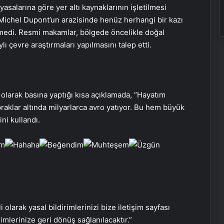
salarına göre yer altı kaynaklarının işletilmesi
 Michel Dupont’un arazisinde henüz herhangi bir kazı
ilmedi. Resmi makamlar, bölgede öncelikle doğal
ı çevre araştırmaları yapılmasını talep etti.
li olarak basına yaptığı kısa açıklamada, “Hayatım
raklar altında milyarlarca avro yatıyor. Bu hem büyük
ni kullandı.
Kadıköy’de drift atan kadın
sürücüye 48 bin lira ceza
i olarak yasal bildirimlerinizi bize iletişim sayfası
rimlerinize geri dönüş sağlanılacaktır.”