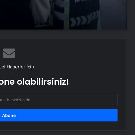
“Kadın başına olmaz” diyenlere inat
başardı: Köyünde ilkleri yaptı
İngiliz mahkemesi: Kadının yasal
tanımı biyolojik cinsiyete dayanır
Antik uygarlığa ışık tutacak: 5 bin
yıllık soylu kadın mezarı bulundu!
el Haberler İçin
ne olabilirsiniz!
Güney Kore’nin kadın dalgıçları su
altında yaşam için mi evrimleşti?
Yeni kanıtlar bulundu