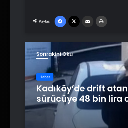
Facebook
X
Email'den paylaş
Yaz
Paylaş
Sonrakini Oku
Haber
Kadıköy’de drift ata
sürücüye 48 bin lira 