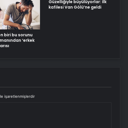
Güzelliğiyle büyülüyorlar: İlk
kafilesi Van Gölü’ne geldi
en biri bu sorunu
zmanından ‘erkek
arısı
le işaretlenmişlerdir