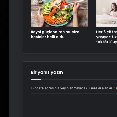
Beyni güçlendiren mucize
Her 6 çiftt
besinler belli oldu
yaşıyor: U
faktörü’ uy
Bir yanıt yazın
E-posta adresiniz yayınlanmayacak.
Gerekli alanlar
*
i
Y
o
r