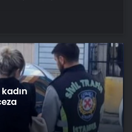
Cezaevinden izinli çıktı, boş arazide
cesedi bulundu
Kocası düşüp sakatlanınca inşaat
işçisi oldu: Dekorasyon, ısı yalıtım,
boya… Yapamadığı iş yok
Genç kadınlarda otizm vakaları
neden arttı?
Özgür Özel’den kadınlara yönelik
n kadın
kullanılan dile tepki: “Utanmazca
hakaret ettiler”
ceza
Kansere yakalandÄ± ama
yÄ±lmadÄ±: ÃocuklarÄ±nÄ±
okutmak iÃ§in baÅladÄ±ÄÄ±
arÄ±cÄ±lÄ±kta iÅleri bÃ¼yÃ¼ttÃ¼