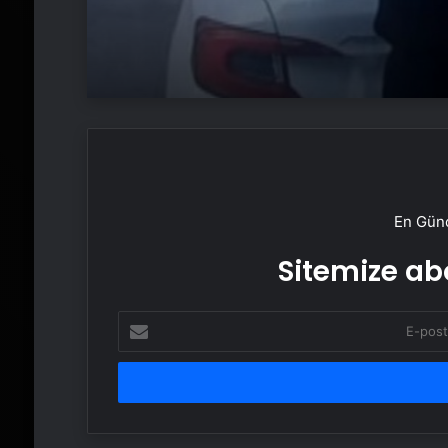
En Günc
Sitemize abo
E-
posta
adresinizi
girin