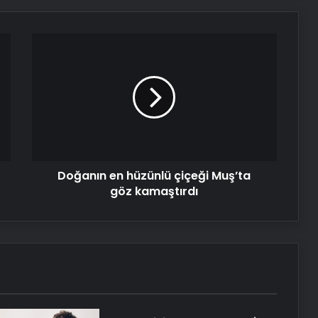
Doğanın
en
hüzünlü
çiçeği
Muş’ta
göz
kamaştırdı
Doğanın en hüzünlü çiçeği Muş’ta
göz kamaştırdı