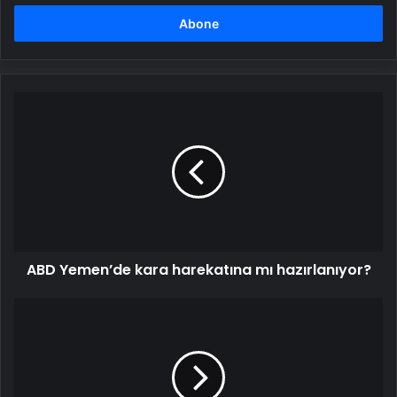
adresinizi
girin
ABD
Yemen’de
kara
harekatına
mı
hazırlanıyor?
ABD Yemen’de kara harekatına mı hazırlanıyor?
Agatha
Christie
yazma
kursu
verecek