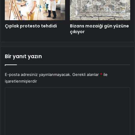
Çıplak protesto tehdidi
Bizans mozaiği gün yüzüne
çıkıyor
Bir yanıt yazın
E-posta adresiniz yayınlanmayacak.
Gerekli alanlar
*
ile
işaretlenmişlerdir
Y
o
r
u
m