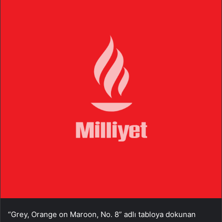
“Grey, Orange on Maroon, No. 8” adlı tabloya dokunan