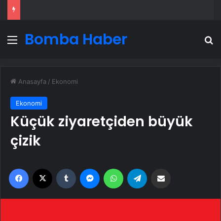
Bomba Haber
Menü
A
Anasayfa
/
Ekonomi
Ekonomi
Küçük ziyaretçiden büyük
çizik
Facebook
X
Tumblr
Messenger
WhatsApp
Telegram
Email'den paylaş