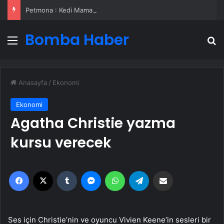
Petmona : Kedi Maması ve Köpek Maması İle Tüm Evcil Hayvan Ürünleri
Bomba Haber
Menü
A
Anasayfa
/
Ekonomi
Ekonomi
Agatha Christie yazma
kursu verecek
Facebook
X
Tumblr
Messenger
WhatsApp
Telegram
Email'den paylaş
Ses için Christie’nin ve oyuncu Vivien Keene’in sesleri bir