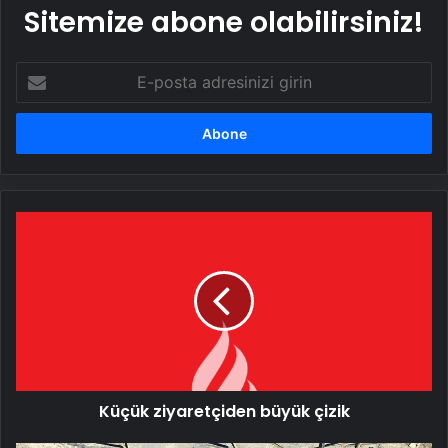
Sitemize abone olabilirsiniz!
E-
posta
adresinizi
girin
Küçük
ziyaretçiden
büyük
çizik
Küçük ziyaretçiden büyük çizik