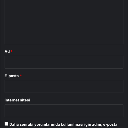
r
u
m
*
Ad
*
E-posta
*
İnternet sitesi
Daha sonraki yorumlarımda kullanılması için adım, e-posta