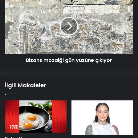
Bizans
mozaiği
gün
yüzüne
çıkıyor
Bizans mozaiği gün yüzüne çıkıyor
İlgili Makaleler