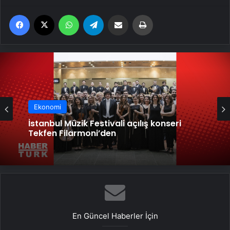
Facebook
X
WhatsApp
Telegram
Email'den paylaş
Yaz
Ekonomi
İstanbul Müzik Festivali açılış konseri
Tekfen Filarmoni’den
En Güncel Haberler İçin