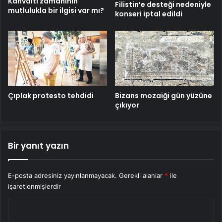
Kahvaltı zamanının
Filistin’e desteği nedeniyle
mutlulukla bir ilgisi var mı?
konseri iptal edildi
Çıplak protesto tehdidi
Bizans mozaiği gün yüzüne
çıkıyor
Bir yanıt yazın
E-posta adresiniz yayınlanmayacak.
Gerekli alanlar
*
ile
işaretlenmişlerdir
Y
o