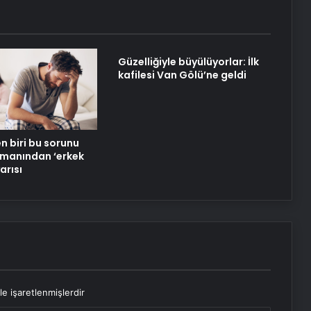
işçisi oldu: Dekorasyon, ısı yalıtım,
boya… Yapamadığı iş yok
Genç kadınlarda otizm vakaları
Güzelliğiyle büyülüyorlar: İlk
neden arttı?
kafilesi Van Gölü’ne geldi
Özgür Özel’den kadınlara yönelik
kullanılan dile tepki: “Utanmazca
en biri bu sorunu
hakaret ettiler”
zmanından ‘erkek
arısı
le işaretlenmişlerdir