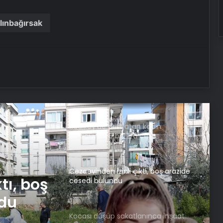
tanımı biyolojik cinsiyete dayanır
lınbağırsak
Antik uygarlığa ışık tutacak: 5 bin
yıllık soylu kadın mezarı bulundu!
Güney Kore’nin kadın dalgıçları su
altında yaşam için mi evrimleşti?
Yeni kanıtlar bulundu
Kadıköy’de drift atan kadın
sürücüye 48 bin lira ceza
Cezaevinden izinli çıktı, boş arazide
tı, boş
cesedi bulundu
ndu
Kocası düşüp sakatlanınca inşaat