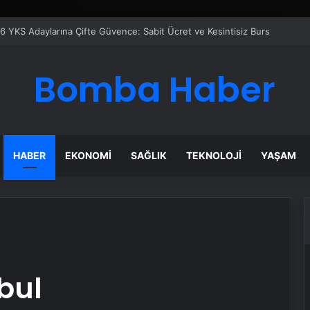
 Maması İle Tüm Evcil Hayvan Ürünleri
Bomba Haber
HABER
EKONOMI
SAĞLIK
TEKNOLOJI
YAŞAM
bul