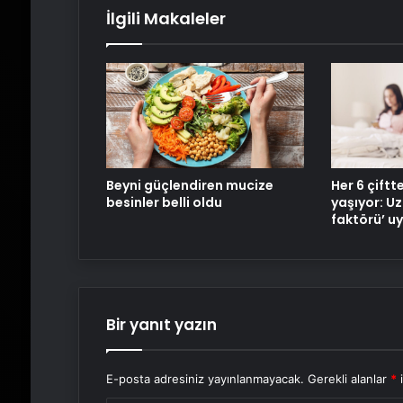
İlgili Makaleler
Beyni güçlendiren mucize
Her 6 çiftt
besinler belli oldu
yaşıyor: U
faktörü’ uy
Bir yanıt yazın
E-posta adresiniz yayınlanmayacak.
Gerekli alanlar
*
i