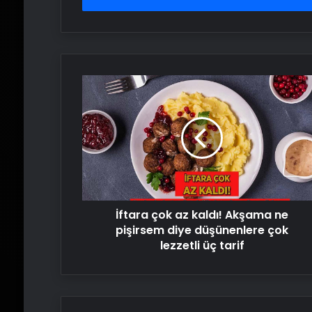
İftara
çok
az
kaldı!
Akşama
ne
pişirsem
diye
düşünenlere
İftara çok az kaldı! Akşama ne
çok
lezzetli
pişirsem diye düşünenlere çok
üç
lezzetli üç tarif
tarif