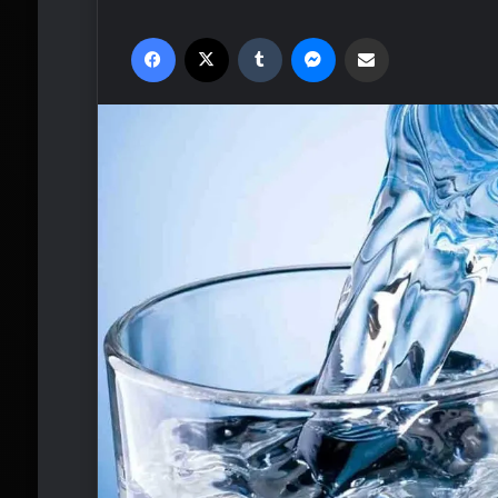
Facebook
X
Tumblr
Messenger
Email'den paylaş