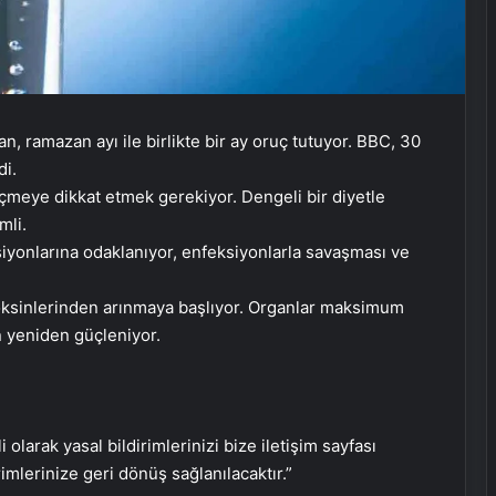
, ramazan ayı ile birlikte bir ay oruç tutuyor. BBC, 30
di.
içmeye dikkat etmek gerekiyor. Dengeli bir diyetle
mli.
iyonlarına odaklanıyor, enfeksiyonlarla savaşması ve
Kansere yakalandÄ± ama
yÄ±lmadÄ±: ÃocuklarÄ±nÄ±
toksinlerinden arınmaya başlıyor. Organlar maksimum
okutmak iÃ§in baÅladÄ±ÄÄ±
 yeniden güçleniyor.
arÄ±cÄ±lÄ±kta iÅleri bÃ¼yÃ¼ttÃ¼
“Kadın başına olmaz” diyenlere inat
başardı: Köyünde ilkleri yaptı
i olarak yasal bildirimlerinizi bize iletişim sayfası
rimlerinize geri dönüş sağlanılacaktır.”
İngiliz mahkemesi: Kadının yasal