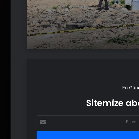
En Günc
Sitemize abo
E-
posta
adresinizi
girin