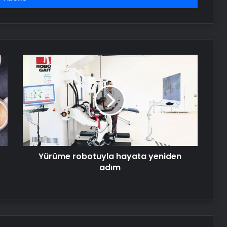
tanımı biyolojik cinsiyete dayanır
Antik uygarlığa ışık tutacak: 5 bin
yıllık soylu kadın mezarı bulundu!
Yürüme
robotuyla
hayata
Güney Kore’nin kadın dalgıçları su
yeniden
altında yaşam için mi evrimleşti?
adım
Yeni kanıtlar bulundu
Kadıköy’de drift atan kadın
sürücüye 48 bin lira ceza
Yürüme robotuyla hayata yeniden
adım
Cezaevinden izinli çıktı, boş arazide
cesedi bulundu
Kocası düşüp sakatlanınca inşaat