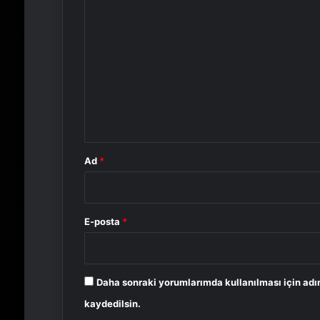
Y
o
r
u
m
*
Ad
*
E-posta
*
Daha sonraki yorumlarımda kullanılması için adı
kaydedilsin.