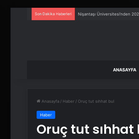
Son Dakika Haberleri
Petmona : Kedi Maması ve Köpek
ANASAYFA
Anasayfa
/
Haber
/
Oruç tut sıhhat bul
Haber
Oruç tut sıhhat 