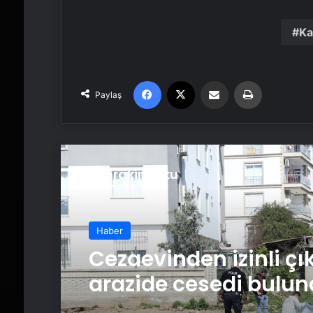
Ka
Facebook
X
Email'den paylaş
Yaz
Paylaş
Sonrakini Oku
Haber
Cezaevinden izinli çık
arazide cesedi bulu