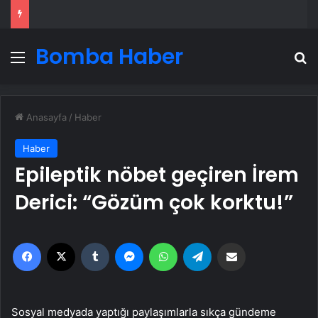
Bomba Haber
Menü
A
Anasayfa
/
Haber
Haber
Epileptik nöbet geçiren İrem
Derici: “Gözüm çok korktu!”
Facebook
X
Tumblr
Messenger
WhatsApp
Telegram
Email'den paylaş
Sosyal medyada yaptığı paylaşımlarla sıkça gündeme