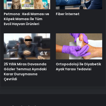
Petmona : Kedi Maması ve
Fiber İnternet
Köpek Maması İle Tüm
Evcil Hayvan Ürünleri
25 Yıllık Miras Davasında
Ortopodoloji İle Diyabetik
Gözler Temmuz Ayındaki
Ayak Yarası Tedavisi
Karar Duruşmasına
Çevrildi