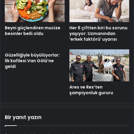
Beyni güçlendiren mucize
Her 6 çiftten biri bu sorunu
besinler belli oldu
yaşıyor: Uzmanından
‘erkek faktörü’ uyarısı
Güzelliğiyle büyülüyorlar:
İlk kafilesi Van Gölü’ne
geldi
Ares ve Rex’ten
şampiyonluk gururu
Bir yanıt yazın