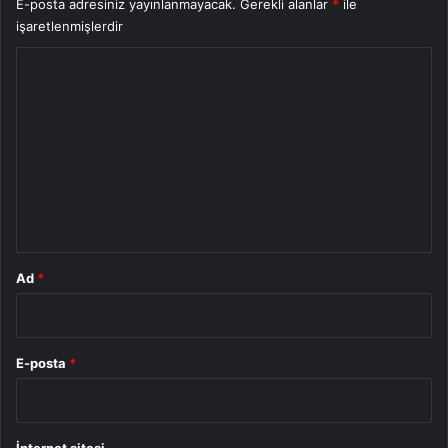
E-posta adresiniz yayınlanmayacak.
Gerekli alanlar
*
ile
işaretlenmişlerdir
Y
o
r
u
m
*
Ad
*
E-posta
*
İnternet sitesi