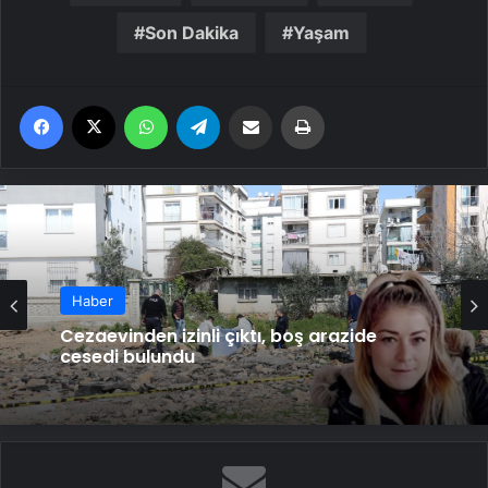
Son Dakika
Yaşam
Facebook
X
WhatsApp
Telegram
Email'den paylaş
Yaz
Haber
Cezaevinden izinli çıktı, boş arazide
cesedi bulundu