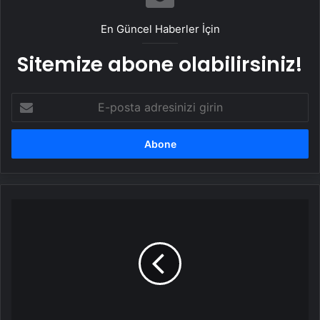
En Güncel Haberler İçin
Sitemize abone olabilirsiniz!
E-
posta
adresinizi
girin
Bakan
Tekin,
sınıf
başkanı
seçilen
öğrencinin
vaadini
yerine