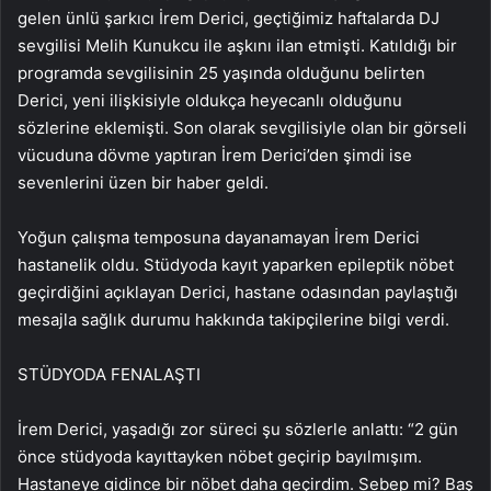
gelen ünlü şarkıcı İrem Derici, geçtiğimiz haftalarda DJ
sevgilisi Melih Kunukcu ile aşkını ilan etmişti. Katıldığı bir
programda sevgilisinin 25 yaşında olduğunu belirten
Derici, yeni ilişkisiyle oldukça heyecanlı olduğunu
sözlerine eklemişti. Son olarak sevgilisiyle olan bir görseli
vücuduna dövme yaptıran İrem Derici’den şimdi ise
sevenlerini üzen bir haber geldi.
Yoğun çalışma temposuna dayanamayan İrem Derici
hastanelik oldu. Stüdyoda kayıt yaparken epileptik nöbet
geçirdiğini açıklayan Derici, hastane odasından paylaştığı
mesajla sağlık durumu hakkında takipçilerine bilgi verdi.
STÜDYODA FENALAŞTI
İrem Derici, yaşadığı zor süreci şu sözlerle anlattı: “2 gün
önce stüdyoda kayıttayken nöbet geçirip bayılmışım.
Hastaneye gidince bir nöbet daha geçirdim. Sebep mi? Baş