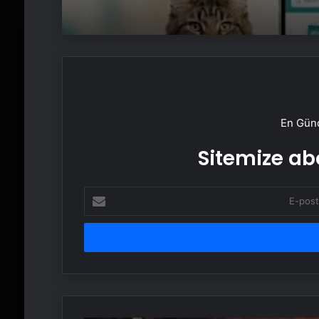
En Günc
Sitemize abo
E-
posta
adresinizi
girin