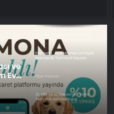
Bahçe Mobilyaları Seçerken Bilmeniz
Gerekenler
Nişantaşı Üniversitesi’nden 2026 YKS
Adaylarına Çifte Güvence: Sabit
Ücret ve Kesintisiz Burs
Petmona : Kedi Maması ve Köpek
Maması İle Tüm Evcil Hayvan
Ürünleri
sı ve
m Evcil
Fiber İnternet
25 Yıllık Miras Davasında Gözler
Temmuz Ayındaki Karar
Duruşmasına Çevrildi