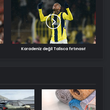
Karadeniz
Gerekenler
değil
Talisca
fırtınası!
Nişantaşı Üniversitesi’nden 2026 YKS
Adaylarına Çifte Güvence: Sabit
Ücret ve Kesintisiz Burs
Petmona : Kedi Maması ve Köpek
Karadeniz değil Talisca fırtınası!
Maması İle Tüm Evcil Hayvan
Ürünleri
Fiber İnternet
25 Yıllık Miras Davasında Gözler
Temmuz Ayındaki Karar
Duruşmasına Çevrildi
Ortopodoloji İle Diyabetik Ayak