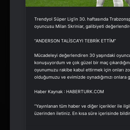
Trendyol Süper Lig’in 30. haftasında Trabzon
oyuncusu Milan Skriniar, galibiyeti değerlendir
“ANDERSON TALİSCA’YI TEBRİK ETTİM”
Mücadeleyi değerlendiren 30 yaşındaki oyuncu 
konuşuyordum ve çok güzel bir maç çıkardığını 
oyunumuzu rakibe kabul ettirmek için onları zor
olduğumuzu ve evimizde oynadığımızı onlara gö
Haber Kaynak : HABERTURK.COM
“Yayınlanan tüm haber ve diğer içerikler ile ilgil
üzerinden iletiniz. En kısa süre içerisinde bildi