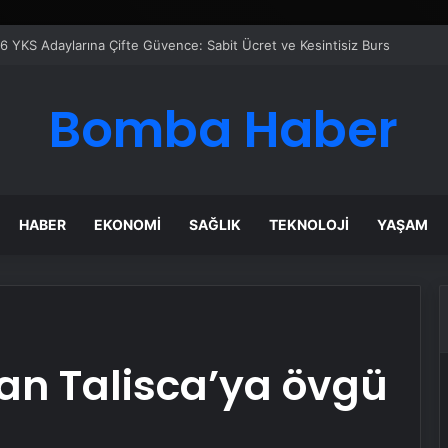
 Maması İle Tüm Evcil Hayvan Ürünleri
Bomba Haber
HABER
EKONOMI
SAĞLIK
TEKNOLOJI
YAŞAM
dan Talisca’ya övgü