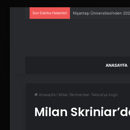
Son Dakika Haberleri
Petmona : Kedi Maması ve Köpek
ANASAYFA
Anasayfa
/
Milan Skriniar’dan Talisca’ya övgü
Milan Skriniar’