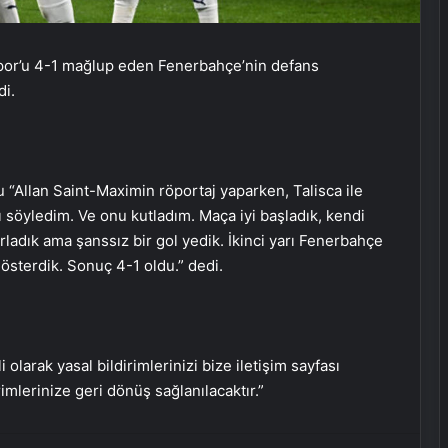
spor’u 4-1 mağlup eden Fenerbahçe’nin defans
di.
Zihnin Gizemli Sınırları ve Ötesi :
Nasılnedir.com
“Allan Saint-Maximin röportaj yaparken, Talisca ile
söyledim. Ve onu kutladım. Maça iyi başladık, kendi
Serjoy : Dijital Medya Ajansı, Google
ladık ama şanssız bir gol yedik. İkinci yarı Fenerbahçe
Reklam Ajansı, SEO Ajansı ve Web
Tasarım Ajansı
sterdik. Sonuç 4-1 oldu.” dedi.
UETDS Nedir ? Uetds.com İle Akıllı
Dijital Taşımacılık Yazılımı
i olarak yasal bildirimlerinizi bize iletişim sayfası
rimlerinize geri dönüş sağlanılacaktır.”
Umre Ne Kadar