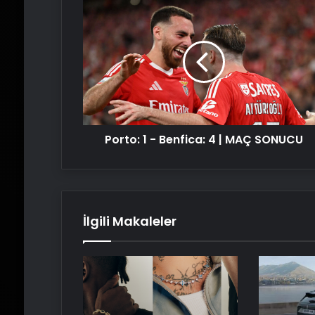
Porto:
1
-
Benfica:
4
|
MAÇ
SONUCU
Porto: 1 - Benfica: 4 | MAÇ SONUCU
İlgili Makaleler