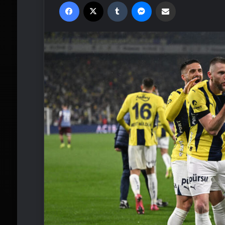
Facebook
X
Tumblr
Messenger
Email'den paylaş