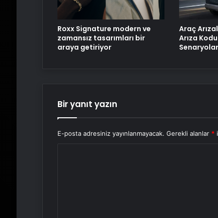
Roxx Signature modern ve
Araç Arızal
zamansız tasarımları bir
Arıza Kodu
araya getiriyor
Senaryolar
Bir yanıt yazın
E-posta adresiniz yayınlanmayacak.
Gerekli alanlar
*
i
Y
o
r
u
m