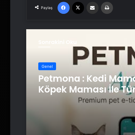
Facebook
X
Email'den paylaş
Yaz
Paylaş
Sonrakini Oku
Genel
Petmona : Kedi Mama
Köpek Maması İle Tü
Hayvan Ürünleri