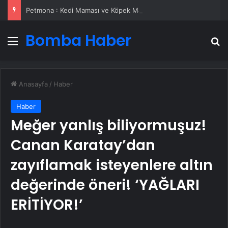
Petmona : Kedi Maması ve Köpek Maması İle Tüm Evcil Hayvan Ürünleri
Bomba Haber
Menü
A
Anasayfa
/
Haber
Haber
Meğer yanlış biliyormuşuz!
Canan Karatay’dan
zayıflamak isteyenlere altın
değerinde öneri! ‘YAĞLARI
ERİTİYOR!’