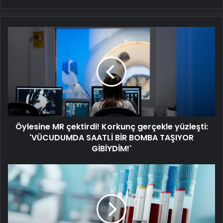
Öylesine
MR
çektirdi!
Korkunç
gerçekle
yüzleşti:
'VÜCUDUMDA
SAATLİ
BİR
Öylesine MR çektirdi! Korkunç gerçekle yüzleşti:
BOMBA
TAŞIYOR
'VÜCUDUMDA SAATLİ BİR BOMBA TAŞIYOR
GİBİYDİM!'
GİBİYDİM!'
KANSERE
EN
YATKIN
KAN
GRUBU!
50