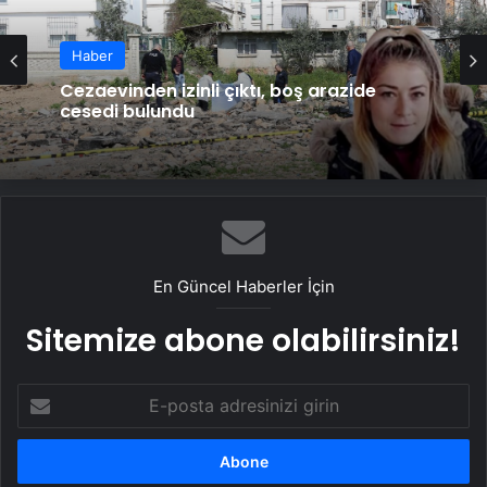
Haber
Cezaevinden izinli çıktı, boş arazide
cesedi bulundu
En Güncel Haberler İçin
Sitemize abone olabilirsiniz!
E-
posta
adresinizi
girin