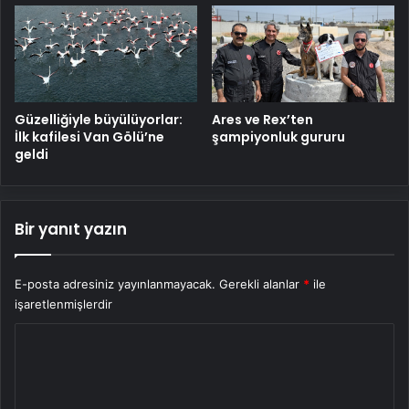
Güzelliğiyle büyülüyorlar:
Ares ve Rex’ten
İlk kafilesi Van Gölü’ne
şampiyonluk gururu
geldi
Bir yanıt yazın
E-posta adresiniz yayınlanmayacak.
Gerekli alanlar
*
ile
işaretlenmişlerdir
Y
o
r