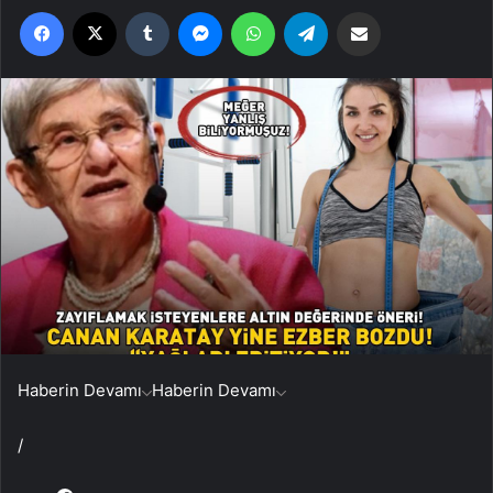
Facebook
X
Tumblr
Messenger
WhatsApp
Telegram
Email'den paylaş
Haberin Devamı
Haberin Devamı
/