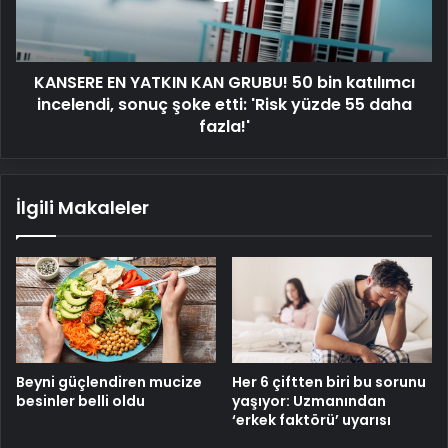
bin
katılımcı
incelendi,
KANSERE EN YATKIN KAN GRUBU! 50 bin katılımcı
sonuç
şoke
incelendi, sonuç şoke etti: 'Risk yüzde 55 daha
etti:
fazla!'
'Risk
yüzde
55
İlgili Makaleler
daha
fazla!'
Beyni güçlendiren mucize
Her 6 çiftten biri bu sorunu
besinler belli oldu
yaşıyor: Uzmanından
‘erkek faktörü’ uyarısı