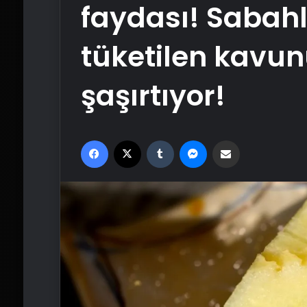
faydası! Sabahl
tüketilen kavun
şaşırtıyor!
Facebook
X
Tumblr
Messenger
Email'den paylaş