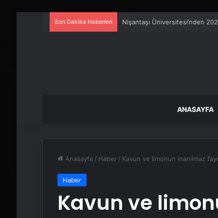
Son Dakika Haberleri
Petmona : Kedi Maması ve Köpek
ANASAYFA
Anasayfa
/
Haber
/
Kavun ve limonun inanılmaz fayda
Haber
Kavun ve limon