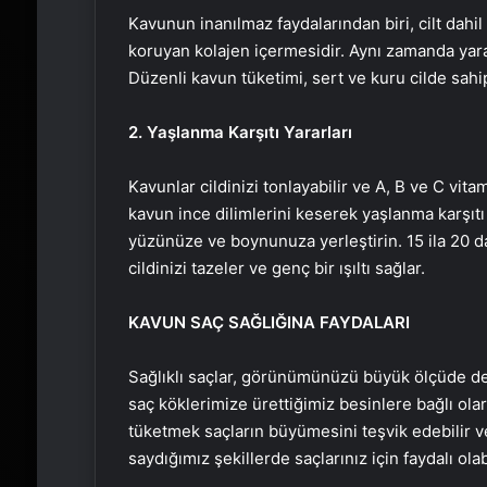
Kavunun inanılmaz faydalarından biri, cilt dah
koruyan kolajen içermesidir. Aynı zamanda yara i
Düzenli kavun tüketimi, sert ve kuru cilde sahip 
2. Yaşlanma Karşıtı Yararları
Kavunlar cildinizi tonlayabilir ve A, B ve C vit
kavun ince dilimlerini keserek yaşlanma karşıtı 
yüzünüze ve boynunuza yerleştirin. 15 ila 20 d
cildinizi tazeler ve genç bir ışıltı sağlar.
KAVUN SAÇ SAĞLIĞINA FAYDALARI
Sağlıklı saçlar, görünümünüzü büyük ölçüde deği
saç köklerimize ürettiğimiz besinlere bağlı ol
tüketmek saçların büyümesini teşvik edebilir ve
saydığımız şekillerde saçlarınız için faydalı olabi