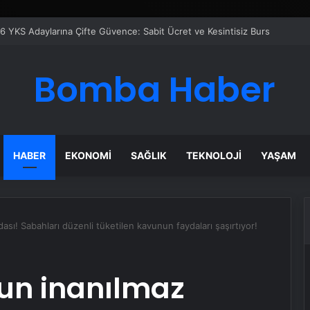
 Maması İle Tüm Evcil Hayvan Ürünleri
Bomba Haber
HABER
EKONOMI
SAĞLIK
TEKNOLOJI
YAŞAM
sı! Sabahları düzenli tüketilen kavunun faydaları şaşırtıyor!
un inanılmaz