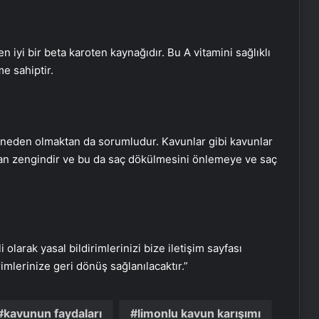
n iyi bir beta karoten kaynağıdır. Bu A vitamini sağlıklı
e sahiptir.
Kansere yakalandÄ± ama
e neden olmaktan da sorumludur. Kavunlar gibi kavunlar
yÄ±lmadÄ±: ÃocuklarÄ±nÄ±
ından zengindir ve bu da saç dökülmesini önlemeye ve saç
okutmak iÃ§in baÅladÄ±ÄÄ±
arÄ±cÄ±lÄ±kta iÅleri bÃ¼yÃ¼ttÃ¼
“Kadın başına olmaz” diyenlere inat
başardı: Köyünde ilkleri yaptı
i olarak yasal bildirimlerinizi bize iletişim sayfası
rimlerinize geri dönüş sağlanılacaktır.”
İngiliz mahkemesi: Kadının yasal
tanımı biyolojik cinsiyete dayanır
kavunun faydaları
limonlu kavun karışımı