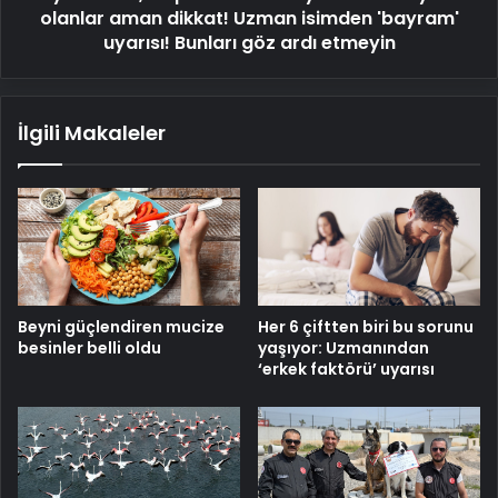
isimden
olanlar aman dikkat! Uzman isimden 'bayram'
'bayram'
uyarısı! Bunları göz ardı etmeyin
uyarısı!
Bunları
göz
İlgili Makaleler
ardı
etmeyin
Beyni güçlendiren mucize
Her 6 çiftten biri bu sorunu
besinler belli oldu
yaşıyor: Uzmanından
‘erkek faktörü’ uyarısı