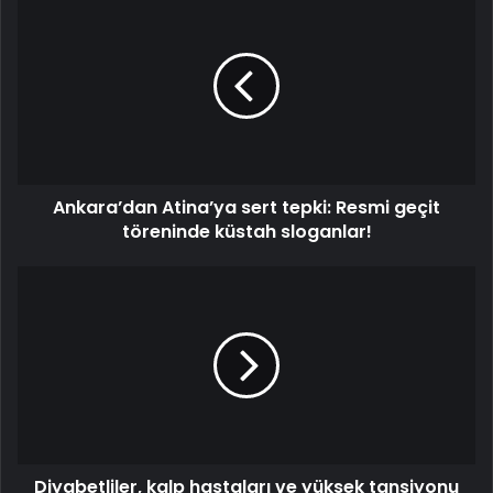
Atina’ya
sert
tepki:
Resmi
geçit
töreninde
küstah
sloganlar!
Ankara’dan Atina’ya sert tepki: Resmi geçit
töreninde küstah sloganlar!
Diyabetliler,
kalp
hastaları
ve
yüksek
tansiyonu
olanlar
aman
dikkat!
Diyabetliler, kalp hastaları ve yüksek tansiyonu
Uzman