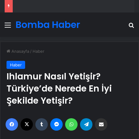
Bomba Haber
Menü
A
Anasayfa
/
Haber
Haber
Ihlamur Nasıl Yetişir?
Türkiye’de Nerede En İyi
Şekilde Yetişir?
Facebook
X
Tumblr
Messenger
WhatsApp
Telegram
Email'den paylaş