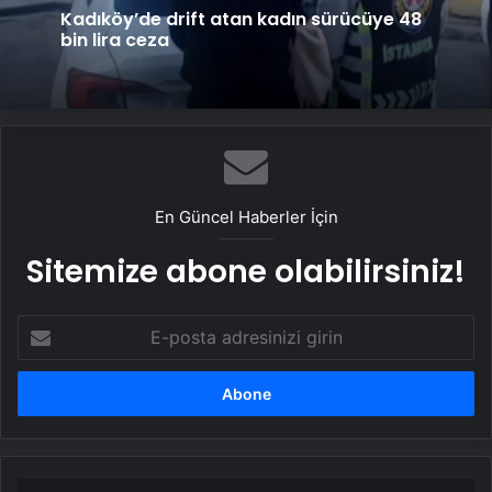
Kadıköy’de drift atan kadın sürücüye 48
bin lira ceza
En Güncel Haberler İçin
Sitemize abone olabilirsiniz!
E-
posta
adresinizi
girin
Ankara’dan