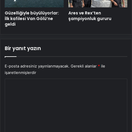
Güzelliğiyle büyülüyorlar:
Ares ve Rex’ten
İlk kafilesi Van Gölü’ne
şampiyonluk gururu
geldi
Bir yanıt yazın
E-posta adresiniz yayınlanmayacak.
Gerekli alanlar
*
ile
işaretlenmişlerdir
Y
o
r
u
m
*