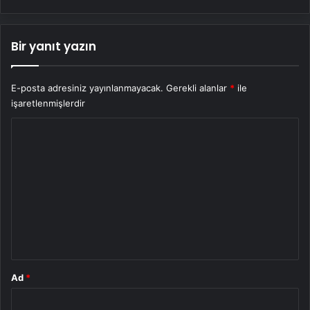
Bir yanıt yazın
E-posta adresiniz yayınlanmayacak.
Gerekli alanlar
*
ile
işaretlenmişlerdir
Y
o
r
u
m
*
Ad
*