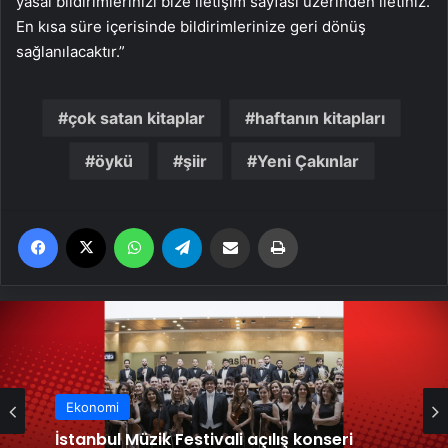
yasal bildirimlerinizi bize iletişim sayfası üzerinden iletiniz.
En kısa süre içerisinde bildirimlerinize geri dönüş
sağlanılacaktır.”
çok satan kitaplar
haftanın kitapları
öykü
şiir
Yeni Çakınlar
Facebook
X
WhatsApp
Telegram
Email'den paylaş
Yaz
Ekonomi
Ekonomi