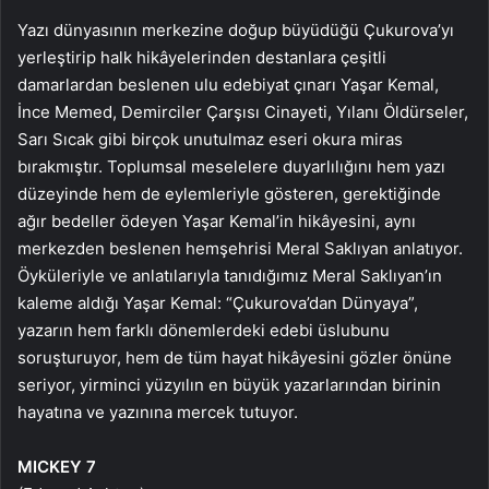
Yazı dünyasının merkezine doğup büyüdüğü Çukurova’yı
yerleştirip halk hikâyelerinden destanlara çeşitli
damarlardan beslenen ulu edebiyat çınarı Yaşar Kemal,
İnce Memed, Demirciler Çarşısı Cinayeti, Yılanı Öldürseler,
Sarı Sıcak gibi birçok unutulmaz eseri okura miras
bırakmıştır. Toplumsal meselelere duyarlılığını hem yazı
düzeyinde hem de eylemleriyle gösteren, gerektiğinde
ağır bedeller ödeyen Yaşar Kemal’in hikâyesini, aynı
merkezden beslenen hemşehrisi Meral Saklıyan anlatıyor.
Öyküleriyle ve anlatılarıyla tanıdığımız Meral Saklıyan’ın
kaleme aldığı Yaşar Kemal: “Çukurova’dan Dünyaya”,
yazarın hem farklı dönemlerdeki edebi üslubunu
soruşturuyor, hem de tüm hayat hikâyesini gözler önüne
seriyor, yirminci yüzyılın en büyük yazarlarından birinin
hayatına ve yazınına mercek tutuyor.
MICKEY 7