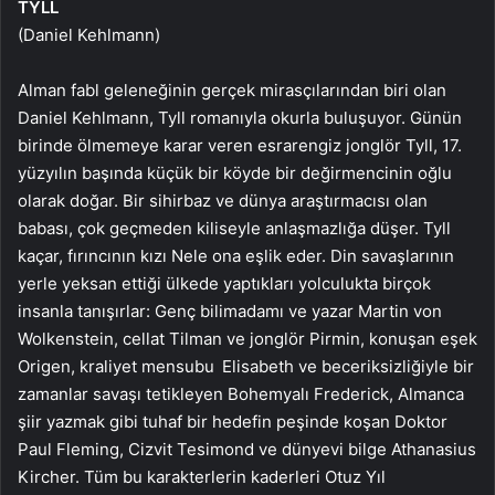
TYLL
(Daniel Kehlmann)
Alman fabl geleneğinin gerçek mirasçılarından biri olan
Daniel Kehlmann, Tyll romanıyla okurla buluşuyor. Günün
birinde ölmemeye karar veren esrarengiz jonglör Tyll, 17.
yüzyılın başında küçük bir köyde bir değirmencinin oğlu
olarak doğar. Bir sihirbaz ve dünya araştırmacısı olan
babası, çok geçmeden kiliseyle anlaşmazlığa düşer. Tyll
kaçar, fırıncının kızı Nele ona eşlik eder. Din savaşlarının
yerle yeksan ettiği ülkede yaptıkları yolculukta birçok
insanla tanışırlar: Genç bilimadamı ve yazar Martin von
Wolkenstein, cellat Tilman ve jonglör Pirmin, konuşan eşek
Origen, kraliyet mensubu Elisabeth ve beceriksizliğiyle bir
zamanlar savaşı tetikleyen Bohemyalı Frederick, Almanca
şiir yazmak gibi tuhaf bir hedefin peşinde koşan Doktor
Paul Fleming, Cizvit Tesimond ve dünyevi bilge Athanasius
Kircher. Tüm bu karakterlerin kaderleri Otuz Yıl