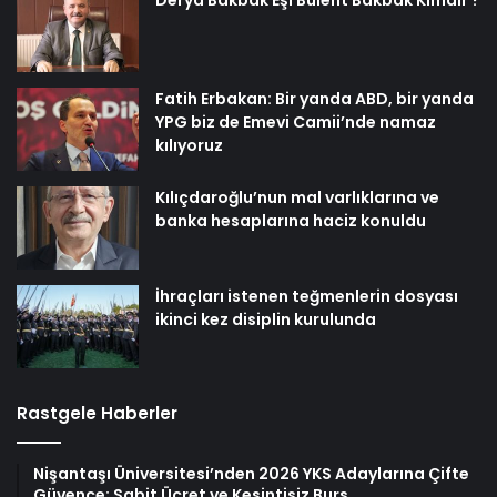
Fatih Erbakan: Bir yanda ABD, bir yanda
YPG biz de Emevi Camii’nde namaz
kılıyoruz
Kılıçdaroğlu’nun mal varlıklarına ve
banka hesaplarına haciz konuldu
İhraçları istenen teğmenlerin dosyası
ikinci kez disiplin kurulunda
Rastgele Haberler
Nişantaşı Üniversitesi’nden 2026 YKS Adaylarına Çifte
Güvence: Sabit Ücret ve Kesintisiz Burs