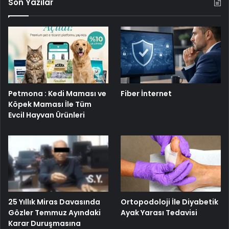
Son Yazılar
Petmona : Kedi Maması ve
Fiber İnternet
Köpek Maması İle Tüm
Evcil Hayvan Ürünleri
25 Yıllık Miras Davasında
Ortopodoloji İle Diyabetik
Gözler Temmuz Ayındaki
Ayak Yarası Tedavisi
Karar Duruşmasına