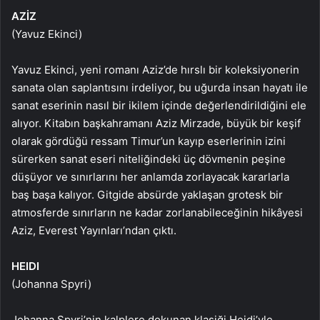
AZİZ
(Yavuz Ekinci)
Yavuz Ekinci, yeni romanı Aziz’de hırslı bir koleksiyonerin
sanata olan saplantısını irdeliyor, bu uğurda insan hayatı ile
sanat eserinin nasıl bir ikilem içinde değerlendirildiğini ele
alıyor. Kitabın başkahramanı Aziz Mirzade, büyük bir keşif
olarak gördüğü ressam Timur’un kayıp eserlerinin izini
sürerken sanat eseri niteliğindeki üç dövmenin peşine
düşüyor ve sınırlarını her anlamda zorlayacak kararlarla
baş başa kalıyor. Gitgide absürde yaklaşan grotesk bir
atmosferde sınırların ne kadar zorlanabileceğinin hikâyesi
Aziz, Everest Yayınları’ndan çıktı.
HEIDI
(Johanna Spyri)
Johanna Spyri’nin kalplere dokunan klasiği Heidi’yle