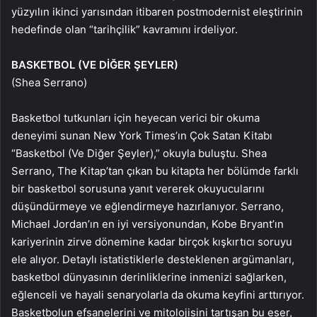
yüzyılın ikinci yarısından itibaren postmodernist eleştirinin
hedefinde olan “tarihçilik” kavramını irdeliyor.
BASKETBOL (VE DİĞER ŞEYLER)
(Shea Serrano)
Basketbol tutkunları için heyecan verici bir okuma
deneyimi sunan New York Times’ın Çok Satan Kitabı
“Basketbol (Ve Diğer Şeyler),” okuyla buluştu. Shea
Serrano, The Kitap’tan çıkan bu kitapta her bölümde farklı
bir basketbol sorusuna yanıt vererek okuyucularını
düşündürmeye ve eğlendirmeye hazırlanıyor. Serrano,
Michael Jordan’ın en iyi versiyonundan, Kobe Bryant’ın
kariyerinin zirve dönemine kadar birçok kışkırtıcı soruyu
ele alıyor. Detaylı istatistiklerle desteklenen argümanları,
basketbol dünyasının derinliklerine inmenizi sağlarken,
eğlenceli ve hayali senaryolarla da okuma keyfini arttırıyor.
Basketbolun efsanelerini ve mitolojisini tartışan bu eser,