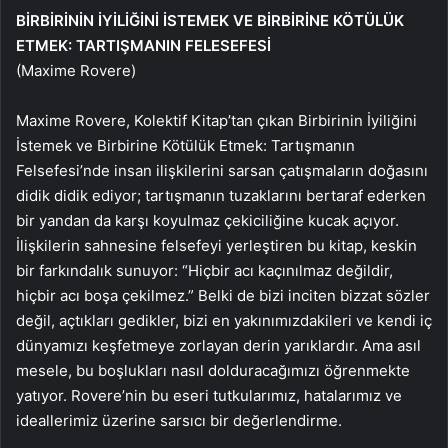
BİRBİRİNİN İYİLİĞİNİ İSTEMEK VE BİRBİRİNE KÖTÜLÜK
ETMEK: TARTIŞMANIN FELESEFESİ
(
Maxime Rovere)
Maxime Rovere, Kolektif Kitap’tan çıkan
Birbirinin İyiliğini
İstemek ve Birbirine Kötülük Etmek: Tartışmanın
Felsefesi
’nde insan ilişkilerini sarsan çatışmaların doğasını
didik didik ediyor; tartışmanın tuzaklarını bertaraf ederken
bir yandan da karşı koyulmaz çekiciliğine kucak açıyor.
İlişkilerin sahnesine felsefeyi yerleştiren bu kitap, keskin
bir farkındalık sunuyor: “Hiçbir acı kaçınılmaz değildir,
hiçbir acı boşa çekilmez.”
Belki de bizi inciten bizzat sözler
değil, açtıkları gedikler, bizi en yakınımızdakileri ve kendi iç
dünyamızı keşfetmeye zorlayan derin yarıklardır. Ama asıl
mesele, bu boşlukları nasıl dolduracağımızı öğrenmekte
yatıyor. Rovere’nin bu eseri tutkularımız, hatalarımız ve
ideallerimiz üzerine sarsıcı bir değerlendirme.