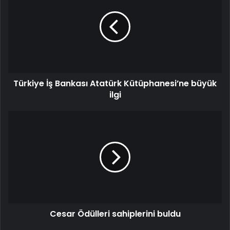
Bankası
Atatürk
Kütüphanesi’ne
büyük
ilgi
Türkiye İş Bankası Atatürk Kütüphanesi’ne büyük
ilgi
Cesar
Ödülleri
sahiplerini
buldu
Cesar Ödülleri sahiplerini buldu