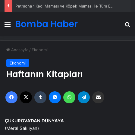
Petmona : Kedi Maması ve Köpek Maması İle Tüm Evcil Hayvan Ürünleri
Bomba Haber
Menü
A
Anasayfa
/
Ekonomi
Ekonomi
Haftanın Kitapları
Facebook
X
Tumblr
Messenger
WhatsApp
Telegram
Email'den paylaş
ÇUKUROVA’DAN DÜNYAYA
(Meral Saklıyan)