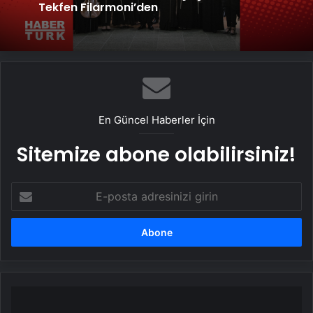
İstanbul Müzik Festivali açılış konseri
Tekfen Filarmoni’den
‘İstanbul’da 50 Sanatçı 50 Atölye’
En Güncel Haberler İçin
Sitemize abone olabilirsiniz!
E-
posta
adresinizi
girin
Türkiye
İş