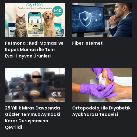
Petmona : Kedi Maması ve
Fiber İnternet
Köpek Maması İle Tüm
Evcil Hayvan Ürünleri
25 Yıllık Miras Davasında
Ortopodoloji İle Diyabetik
Gözler Temmuz Ayındaki
Ayak Yarası Tedavisi
Karar Duruşmasına
Çevrildi