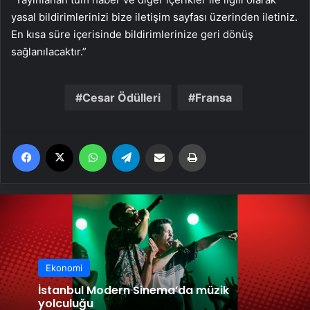
yasal bildirimlerinizi bize iletişim sayfası üzerinden iletiniz.
En kısa süre içerisinde bildirimlerinize geri dönüş
sağlanılacaktır.”
Cesar Ödülleri
Fransa
Facebook
X
WhatsApp
Telegram
Email'den paylaş
Yaz
Ekonomi
İstanbul Modern Sinema’da müzik
yolculuğu