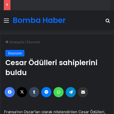
Bomba Haber
Menü
A
Anasayfa
/
Ekonomi
Ekonomi
Cesar Ödülleri sahiplerini
buldu
Facebook
X
Tumblr
Messenger
WhatsApp
Telegram
Email'den paylaş
Fransa’nın Oscar’ları olarak nitelendirilen Cesar Ödülleri,