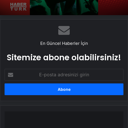
En Güncel Haberler İçin
Sitemize abone olabilirsiniz!
E-
posta
adresinizi
girin
Haftanın
Kitapları