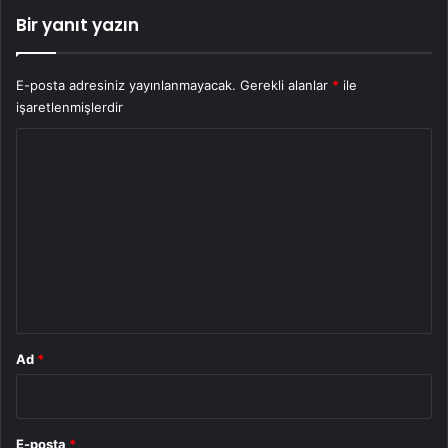
Bir yanıt yazın
E-posta adresiniz yayınlanmayacak.
Gerekli alanlar
*
ile
işaretlenmişlerdir
Y
o
r
u
m
*
Ad
*
E-posta
*