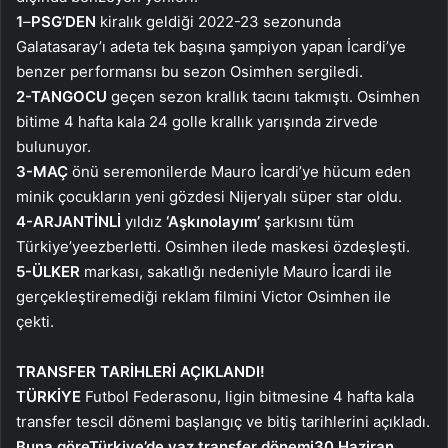
1
–
PSG’DEN
kiralık geldiği 2022-23 sezonunda
Galatasaray’ı adeta tek başına şampiyon yapan İcardi’ye
benzer performansı bu sezon Osimhen sergiledi.
2-TANGOCU
geçen sezon krallık tacını takmıştı. Osimhen
bitime 4 hafta kala 24 golle krallık yarışında zirvede
bulunuyor.
3-MAÇ
önü seremonilerde Mauro İcardi’ye hücum eden
minik çocukların yeni gözdesi Nijeryalı süper star oldu.
4-ARJANTİNLİ
yıldız
‘Aşkın
olayım’
şarkısını tüm
Türkiye’ye
ezberletti. Osimhen ile
de maskesi özdeşleşti.
5-ÜLKER
markası, sakatlığı nedeniyle Mauro İcardi ile
gerçekleştiremediği reklam filmini Victor Osimhen ile
çekti.
TRANSFER TARİHLERİ AÇIKLANDI!
TÜRKİYE
Futbol Federasonu, ligin bitmesine 4 hafta kala
transfer tescil dönemi başlangıç ve bitiş tarihlerini açıkladı.
Buna göre
Türkiye’de yaz transfer dönemi
30 Haziran