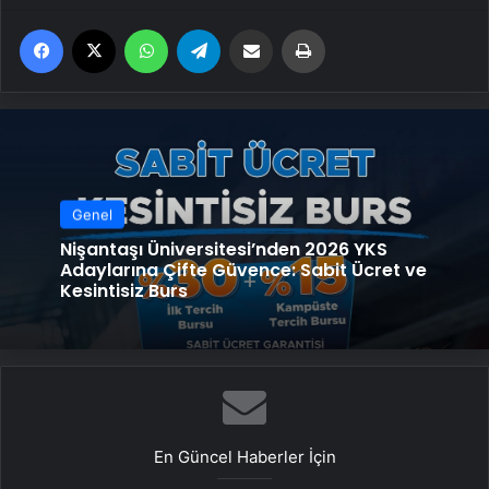
Facebook
X
WhatsApp
Telegram
Email'den paylaş
Yaz
Genel
Nişantaşı Üniversitesi’nden 2026 YKS
Adaylarına Çifte Güvence: Sabit Ücret ve
Kesintisiz Burs
En Güncel Haberler İçin