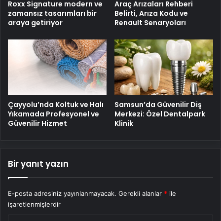
Roxx Signature modern ve
Araç Arızaları Rehberi
zamansız tasarımları bir
Belirti, Arıza Kodu ve
araya getiriyor
Renault Senaryoları
Çayyolu’nda Koltuk ve Halı
Samsun’da Güvenilir Diş
Yıkamada Profesyonel ve
Merkezi: Özel Dentalpark
Güvenilir Hizmet
Klinik
Bir yanıt yazın
E-posta adresiniz yayınlanmayacak.
Gerekli alanlar
*
ile
işaretlenmişlerdir