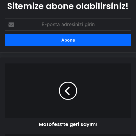
Sitemize abone olabilirsiniz!
E-
posta
adresinizi
girin
Motofest’te
geri
sayım!
Motofest’te geri sayım!