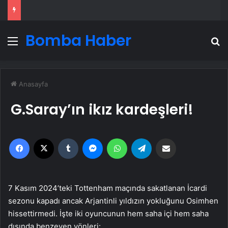
Bomba Haber
Menü
A
Anasayfa
G.Saray’ın ikız kardeşleri!
Facebook
X
Tumblr
Messenger
WhatsApp
Telegram
Email'den paylaş
7 Kasım 2024’teki Tottenham maçında sakatlanan İcardi
sezonu kapadı ancak Arjantinli yıldızın yokluğunu Osimhen
hissettirmedi. İşte iki oyuncunun hem saha içi hem saha
dışında benzeyen yönleri: