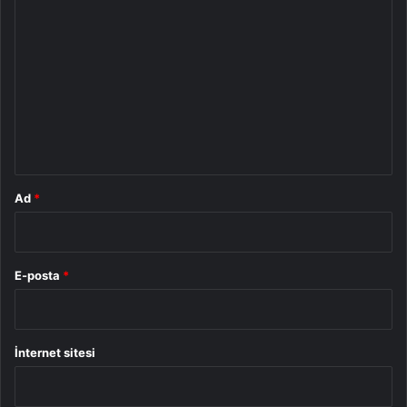
Y
o
r
u
m
*
Ad
*
E-posta
*
İnternet sitesi