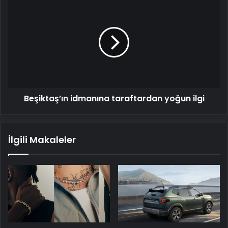
Beşiktaş’ın
idmanına
taraftardan
yoğun
ilgi
Beşiktaş’ın idmanına taraftardan yoğun ilgi
İlgili Makaleler