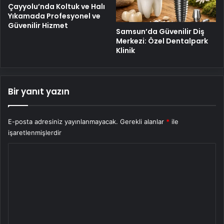
Çayyolu’nda Koltuk ve Halı
Yıkamada Profesyonel ve
Güvenilir Hizmet
Samsun’da Güvenilir Diş
Merkezi: Özel Dentalpark
Klinik
Bir yanıt yazın
E-posta adresiniz yayınlanmayacak.
Gerekli alanlar
*
ile
işaretlenmişlerdir
Y
o
r
u
m