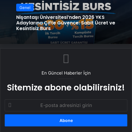
Genel
Nişantaşı Üniversitesi’nden 2026 YKS
Adaylarına Çifte Güvence: Sabit Ücret ve
Kesintisiz Burs
En Güncel Haberler İçin
Sitemize abone olabilirsiniz!
E-
posta
adresinizi
girin