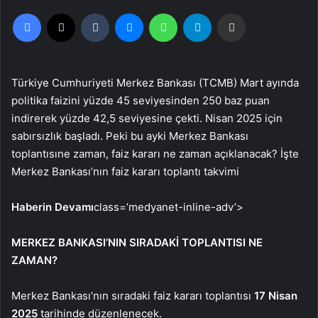
Facebook
X
Tumblr
Messenger
WhatsApp
Telegram
Email'den paylaş
Türkiye Cumhuriyeti Merkez Bankası (TCMB) Mart ayında
politika faizini yüzde 45 seviyesinden 250 baz puan
indirerek yüzde 42,5 seviyesine çekti. Nisan 2025 için
sabırsızlık başladı. Peki bu ayki Merkez Bankası
toplantısıne zaman, faiz kararı ne zaman açıklanacak? İşte
Merkez Bankası’nın faiz kararı toplantı takvimi
Haberin Devamı
class=’medyanet-inline-adv’>
MERKEZ BANKASI’NIN SIRADAKİ TOPLANTISI NE
ZAMAN?
Merkez Bankası’nın sıradaki faiz kararı toplantısı
17 Nisan
2025
tarihinde düzenlenecek.