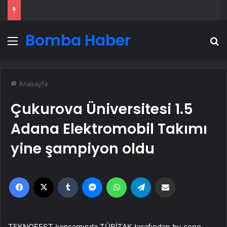
Bomba Haber
Menü
A
Anasayfa
Çukurova Üniversitesi 1.5
Adana Elektromobil Takımı
yine şampiyon oldu
Facebook
X
Tumblr
Messenger
WhatsApp
Telegram
Email'den paylaş
TEKNOFEST kapsamında TÜBİTAK tarafından bu sene