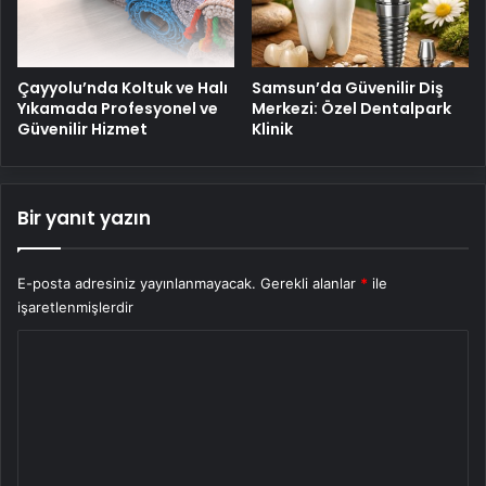
Çayyolu’nda Koltuk ve Halı
Samsun’da Güvenilir Diş
Yıkamada Profesyonel ve
Merkezi: Özel Dentalpark
Güvenilir Hizmet
Klinik
Bir yanıt yazın
E-posta adresiniz yayınlanmayacak.
Gerekli alanlar
*
ile
işaretlenmişlerdir
Y
o
r
u
m