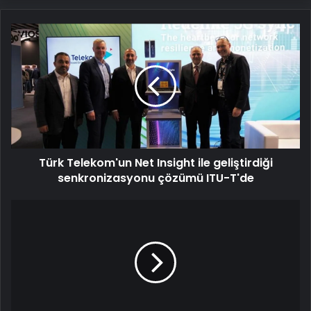
Türk
Telekom'un
Net
Insight
ile
geliştirdiği
senkronizasyonu
çözümü
ITU-
Türk Telekom'un Net Insight ile geliştirdiği
T'de
senkronizasyonu çözümü ITU-T'de
5G
ve
6G
teknolojileri
akıllı
şehirlerin
geleceğini
şekillendirecek