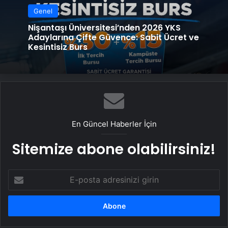
Genel
Nişantaşı Üniversitesi’nden 2026 YKS
Adaylarına Çifte Güvence: Sabit Ücret ve
Kesintisiz Burs
En Güncel Haberler İçin
Sitemize abone olabilirsiniz!
E-
posta
adresinizi
girin