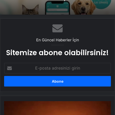
En Güncel Haberler İçin
Sitemize abone olabilirsiniz!
E-
posta
adresinizi
girin
Husiler:
ABD'nin
Sana'ya