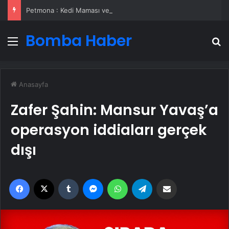
Petmona : Kedi Maması ve Köpek Maması İle Tüm Evcil Hayvan Ürünleri
Bomba Haber
Menü
A
Anasayfa
Zafer Şahin: Mansur Yavaş’a
operasyon iddiaları gerçek
dışı
Facebook
X
Tumblr
Messenger
WhatsApp
Telegram
Email'den paylaş