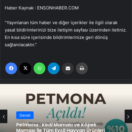
Haber Kaynak : ENSONHABER.COM
“Yayınlanan tüm haber ve diğer içerikler ile ilgili olarak
yasal bildirimlerinizi bize iletişim sayfası üzerinden iletiniz.
En kısa süre içerisinde bildirimlerinize geri dönüş
sağlanılacaktır.”
Facebook
X
WhatsApp
Telegram
Email'den paylaş
Yaz
Genel
Petmona : Kedi Maması ve Köpek
Maması İle Tüm Evcil Hayvan Ürünleri