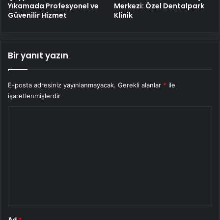
Yıkamada Profesyonel ve
Merkezi: Özel Dentalpark
Güvenilir Hizmet
Klinik
Bir yanıt yazın
E-posta adresiniz yayınlanmayacak.
Gerekli alanlar
*
ile
işaretlenmişlerdir
Y
o
r
u
m
*
Ad
*