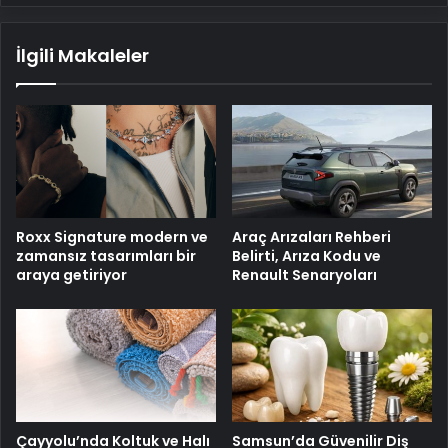
İlgili Makaleler
Roxx Signature modern ve
Araç Arızaları Rehberi
zamansız tasarımları bir
Belirti, Arıza Kodu ve
araya getiriyor
Renault Senaryoları
Çayyolu’nda Koltuk ve Halı
Samsun’da Güvenilir Diş