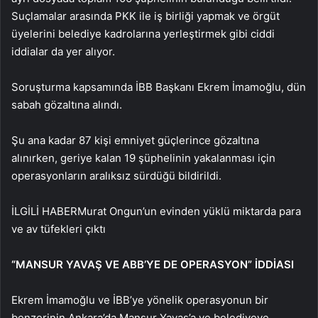
Suçlamalar arasında PKK ile iş birliği yapmak ve örgüt
üyelerini belediye kadrolarına yerleştirmek gibi ciddi
iddialar da yer alıyor.
Soruşturma kapsamında İBB Başkanı Ekrem İmamoğlu, dün
sabah gözaltına alındı.
Şu ana kadar 87 kişi emniyet güçlerince gözaltına
alınırken, geriye kalan 19 şüphelinin yakalanması için
operasyonların aralıksız sürdüğü bildirildi.
İLGİLİ HABER
Murat Ongun’un evinden yüklü miktarda para
ve av tüfekleri çıktı
“MANSUR YAVAŞ VE ABB’YE DE OPERASYON” İDDİASI
Ekrem İmamoğlu ve İBB’ye yönelik operasyonun bir
benzerinin Ankara’da Mansur Yavaş’a ve belediyeye