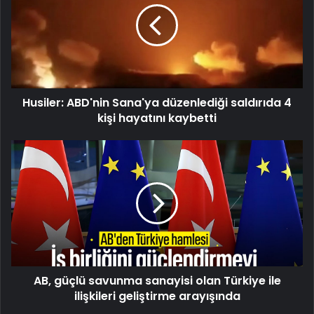
düzenlediği
saldırıda
4
kişi
hayatını
kaybetti
Husiler: ABD'nin Sana'ya düzenlediği saldırıda 4
kişi hayatını kaybetti
AB,
güçlü
savunma
sanayisi
olan
Türkiye
ile
ilişkileri
geliştirme
AB, güçlü savunma sanayisi olan Türkiye ile
arayışında
ilişkileri geliştirme arayışında