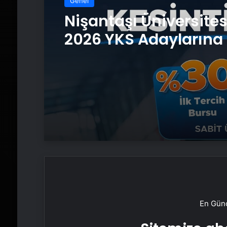
Genel
Nişantaşı Üniversite
2026 YKS Adaylarına 
Güvence: Sabit Ücret
Kesintisiz Burs
En Günc