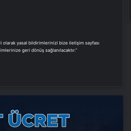
Nişantaşı Üniversitesi’nden 2026 YKS
Adaylarına Çifte Güvence: Sabit
i olarak yasal bildirimlerinizi bize iletişim sayfası
Ücret ve Kesintisiz Burs
rimlerinize geri dönüş sağlanılacaktır.”
Petmona : Kedi Maması ve Köpek
Maması İle Tüm Evcil Hayvan
Ürünleri
Fiber İnternet
25 Yıllık Miras Davasında Gözler
Temmuz Ayındaki Karar
Duruşmasına Çevrildi