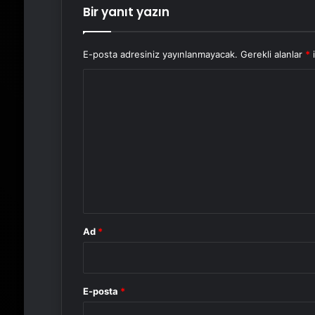
Bir yanıt yazın
E-posta adresiniz yayınlanmayacak.
Gerekli alanlar
*
i
Y
o
r
u
m
*
Ad
*
E-posta
*