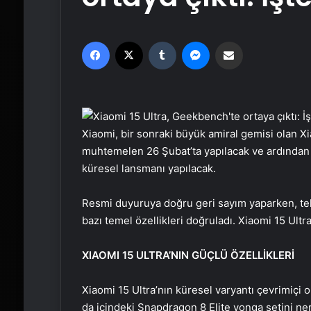
Facebook
X
Tumblr
Messenger
Email'den paylaş
Xiaomi, bir sonraki büyük amiral gemisi olan Xi
muhtemelen 26 Şubat’ta yapılacak ve ardında
küresel lansmanı yapılacak.
Resmi duyuruya doğru geri sayım yaparken, te
bazı temel özellikleri doğruladı. Xiaomi 15 Ult
XIAOMI 15 ULTRA’NIN GÜÇLÜ ÖZELLİKLERİ
Xiaomi 15 Ultra’nın küresel varyantı çevrimiçi 
da içindeki Snapdragon 8 Elite yonga setini ne