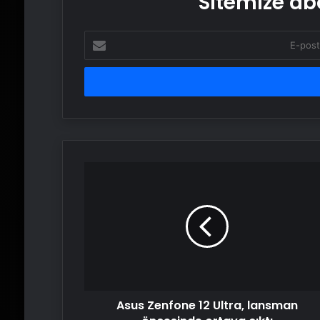
Sitemize abo
E-
posta
adresinizi
girin
Asus
Zenfone
12
Ultra,
lansman
öncesinde
ortaya
çıktı
Asus Zenfone 12 Ultra, lansman