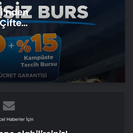
Ortopodoloji İle Diyabetik Ayak
si’nden
Yarası Tedavisi
Çifte
 ve
Zihnin Gizemli Sınırları ve Ötesi :
Nasılnedir.com
Serjoy : Dijital Medya Ajansı, Google
Reklam Ajansı, SEO Ajansı ve Web
Tasarım Ajansı
UETDS Nedir ? Uetds.com İle Akıllı
Dijital Taşımacılık Yazılımı
Umre Ne Kadar
el Haberler İçin
Bahçe Mobilyaları Seçerken Bilmeniz