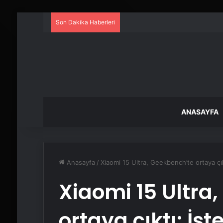
Son Dakika Haberleri
ANASAYFA
Anasayfa
/
Xiaomi 15 Ultra, Geekbench’te ortaya çıkt
Xiaomi 15 Ultra
ortaya çıktı: İşte