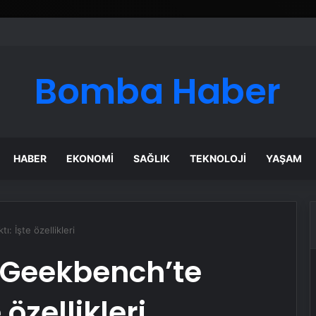
Bomba Haber
HABER
EKONOMI
SAĞLIK
TEKNOLOJI
YAŞAM
ı: İşte özellikleri
, Geekbench’te
 özellikleri