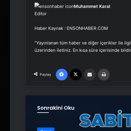
Muhammet Karal
Editor
Haber Kaynak : ENSONHABER.COM
“Yayınlanan tüm haber ve diğer içerikler ile ilgil
üzerinden iletiniz. En kısa süre içerisinde bildi
Facebook
X
Email'den paylaş
Yaz
Paylaş
Sonrakini Oku