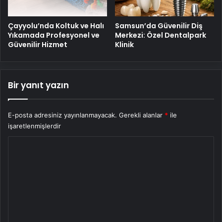
Çayyolu’nda Koltuk ve Halı
Samsun’da Güvenilir Diş
Yıkamada Profesyonel ve
Merkezi: Özel Dentalpark
Güvenilir Hizmet
Klinik
Bir yanıt yazın
E-posta adresiniz yayınlanmayacak.
Gerekli alanlar
*
ile
işaretlenmişlerdir
Y
o
r
u
m
*