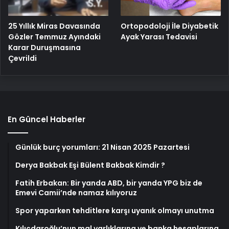
25 Yıllık Miras Davasında
Ortopodoloji İle Diyabetik
Gözler Temmuz Ayındaki
Ayak Yarası Tedavisi
Karar Duruşmasına
Çevrildi
En Güncel Haberler
Günlük burç yorumları: 21 Nisan 2025 Pazartesi
Derya Bakbak Eşi Bülent Bakbak Kimdir ?
Fatih Erbakan: Bir yanda ABD, bir yanda YPG biz de
Emevi Camii’nde namaz kılıyoruz
Spor yaparken tehditlere karşı uyanık olmayı unutma
Kılıçdaroğlu’nun mal varlıklarına ve banka hesaplarına