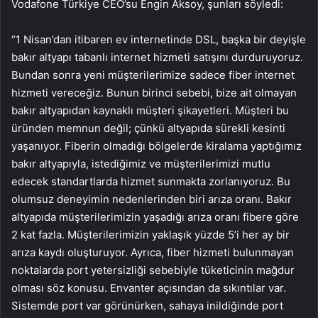
Vodafone Türkiye CEO’su Engin Aksoy, şunları söyledi:
“1 Nisan’dan itibaren ev internetinde DSL, başka bir deyişle
bakır altyapı tabanlı internet hizmeti satışını durduruyoruz.
Bundan sonra yeni müşterilerimize sadece fiber internet
hizmeti vereceğiz. Bunun birinci sebebi, bize ait olmayan
bakır altyapıdan kaynaklı müşteri şikayetleri. Müşteri bu
üründen memnun değil; çünkü altyapıda sürekli kesinti
yaşanıyor. Fiberin olmadığı bölgelerde kiralama yaptığımız
bakır altyapıyla, istediğimiz ve müşterilerimizi mutlu
edecek standartlarda hizmet sunmakta zorlanıyoruz. Bu
olumsuz deneyimin nedenlerinden biri arıza oranı. Bakır
altyapıda müşterilerimizin yaşadığı arıza oranı fibere göre
2 kat fazla. Müşterilerimizin yaklaşık yüzde 5’i her ay bir
arıza kaydı oluşturuyor. Ayrıca, fiber hizmeti bulunmayan
noktalarda port yetersizliği sebebiyle tüketicinin mağdur
olması söz konusu. Envanter açısından da sıkıntılar var.
Sistemde port var görünürken, sahaya inildiğinde port