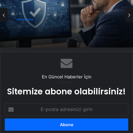
Genel
Fiber İnternet
En Güncel Haberler İçin
Sitemize abone olabilirsiniz!
E-
posta
adresinizi
girin