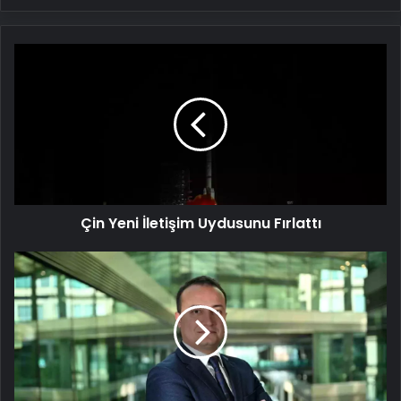
Çin
Yeni
İletişim
Uydusunu
Fırlattı
Çin Yeni İletişim Uydusunu Fırlattı
OEDAŞ'tan
Yerli
Yazılım
Hamlesi