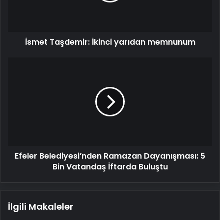
İsmet Taşdemir: İkinci yarıdan memnunum
Efeler
Belediyesi’nden
Ramazan
Dayanışması:
5
Bin
Vatandaş
İftarda
Buluştu
Efeler Belediyesi’nden Ramazan Dayanışması: 5
Bin Vatandaş İftarda Buluştu
İlgili Makaleler