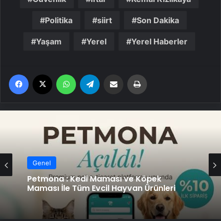
Politika
siirt
Son Dakika
Yaşam
Yerel
Yerel Haberler
Facebook
X
WhatsApp
Telegram
Email'den paylaş
Yaz
Genel
Petmona : Kedi Maması ve Köpek
Maması İle Tüm Evcil Hayvan Ürünleri