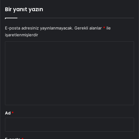
Bir yanıt yazın
E-posta adresiniz yayınlanmayacak.
Gerekli alanlar
*
ile
işaretlenmişlerdir
Y
o
r
u
m
*
Ad
*