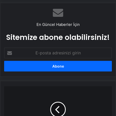
En Güncel Haberler İçin
Sitemize abone olabilirsiniz!
E-
posta
adresinizi
girin
İsmet
Taşdemir:
İkinci
yarıdan
memnunum