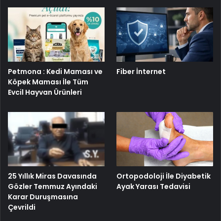
Petmona : Kedi Maması ve
Fiber İnternet
Köpek Maması İle Tüm
Evcil Hayvan Ürünleri
25 Yıllık Miras Davasında
Ortopodoloji İle Diyabetik
Gözler Temmuz Ayındaki
Ayak Yarası Tedavisi
Karar Duruşmasına
Çevrildi