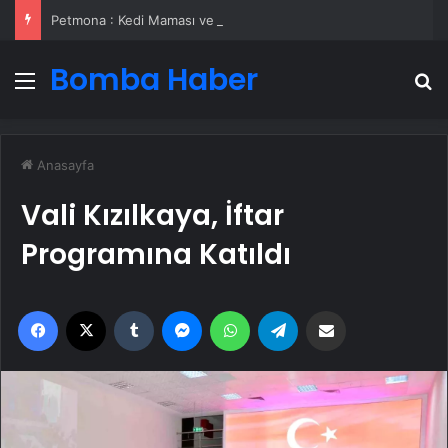
Petmona : Kedi Maması ve Köpek Maması İle Tüm Evcil Hayvan Ürünleri
Bomba Haber
Menü
A
Anasayfa
Vali Kızılkaya, İftar
Programına Katıldı
Facebook
X
Tumblr
Messenger
WhatsApp
Telegram
Email'den paylaş