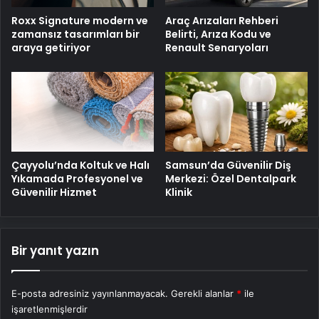
Roxx Signature modern ve
Araç Arızaları Rehberi
zamansız tasarımları bir
Belirti, Arıza Kodu ve
araya getiriyor
Renault Senaryoları
Çayyolu’nda Koltuk ve Halı
Samsun’da Güvenilir Diş
Yıkamada Profesyonel ve
Merkezi: Özel Dentalpark
Güvenilir Hizmet
Klinik
Bir yanıt yazın
E-posta adresiniz yayınlanmayacak.
Gerekli alanlar
*
ile
işaretlenmişlerdir