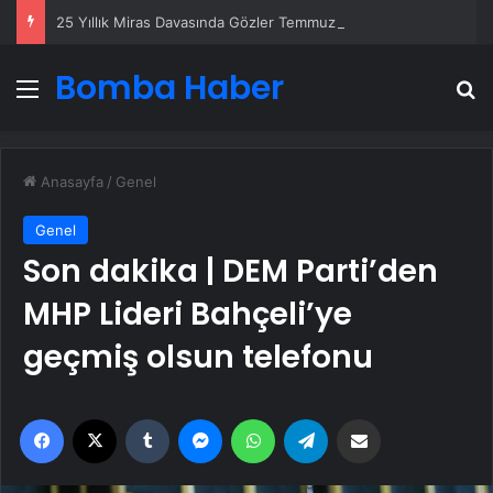
25 Yıllık Miras Davasında Gözler Temmuz Ayındaki Karar Duruşmasına Çevrildi
Bomba Haber
Menü
A
Anasayfa
/
Genel
Genel
Son dakika | DEM Parti’den
MHP Lideri Bahçeli’ye
geçmiş olsun telefonu
Facebook
X
Tumblr
Messenger
WhatsApp
Telegram
Email'den paylaş