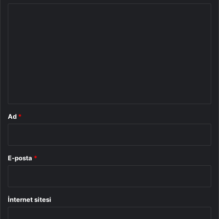
Y
o
r
u
m
*
Ad
*
E-posta
*
İnternet sitesi