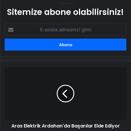
Sitemize abone olabilirsiniz!
E-
posta
adresinizi
girin
Aras
Elektrik
Ardahan'da
Başarılar
Elde
Ediyor
Aras Elektrik Ardahan'da Başarılar Elde Ediyor