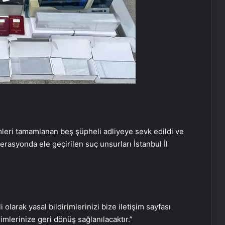
BAFTA Televizyon Ödülleri’nin
sahipleri açıklandı
Justin Timberlake İstanbul’a geliyor
Engelsiz Filmler Festivali’nin odağı 21.
yüzyıl
mleri tamamlanan beş şüpheli adliyeye sevk edildi ve
İstanbul Modern Sinema’da müzik
erasyonda ele geçirilen suç unsurları İstanbul İl
yolculuğu
İstanbul Müzik Festivali açılış konseri
Tekfen Filarmoni’den
i olarak yasal bildirimlerinizi bize iletişim sayfası
rimlerinize geri dönüş sağlanılacaktır.”