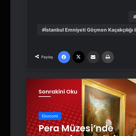
İstanbul Emniyeti Göçmen Kaçakçılığı
Facebook
X
Email'den paylaş
Yaz
Paylaş
Sonrakini Oku
Ekonomi
Frankfurt Türk Film Fe