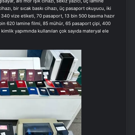
sayar, altı mor ışık cihazı, sekiz yazıcı, üç lamine
hazı, bir sıcak baskı cihazı, üç pasaport okuyucu, iki
n 340 vize etiketi, 70 pasaport, 13 bin 500 basıma hazır
 bin 620 lamine filmi, 85 mühür, 65 pasaport çipi, 400
 kimlik yapımında kullanılan çok sayıda materyal ele
Pera Müzesi’nde ‘Deneyimle, Dâhil
Ol!’
Frankfurt Türk Film Festivali için geri
sayım başladı