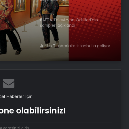
dı
Justin Timberlake İstanbul’a geliyor
Engelsiz Filmler Festivali’nin odağı 21.
yüzyıl
İstanbul Modern Sinema’da müzik
yolculuğu
İstanbul Müzik Festivali açılış konseri
el Haberler İçin
Tekfen Filarmoni’den
ne olabilirsiniz!
‘İstanbul’da 50 Sanatçı 50 Atölye’