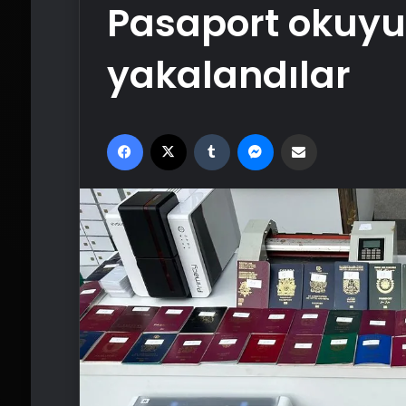
Pasaport okuyu
yakalandılar
Facebook
X
Tumblr
Messenger
Email'den paylaş