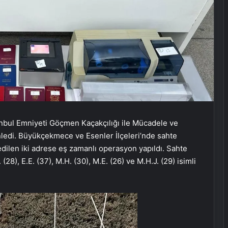
nbul Emniyeti Göçmen Kaçakçılığı ile Mücadele ve
ledi. Büyükçekmece ve Esenler İlçeleri’nde sahte
 edilen iki adrese eş zamanlı operasyon yapıldı. Sahte
28), E.E. (37), M.H. (30), M.E. (26) ve M.H.J. (29) isimli