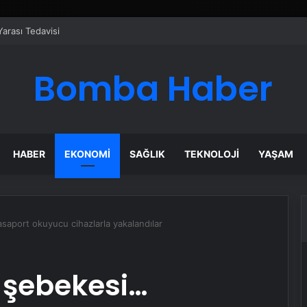
 : Nasılnedir.com
Bomba Haber
HABER
EKONOMI
SAĞLIK
TEKNOLOJI
YAŞAM
aport okuyucu cihazlarla yakalandılar
 şebekesi…