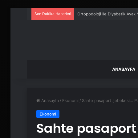
Son Dakika Haberleri
Zihnin Gizemli Sınırları ve Ötesi
ANASAYFA
Anasayfa
/
Ekonomi
/
Sahte pasaport şebekesi… Pas
Ekonomi
Sahte pasaport