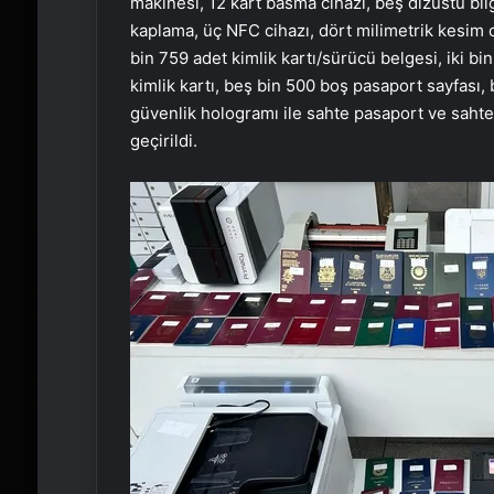
makinesi, 12 kart basma cihazı, beş dizüstü bilgi
kaplama, üç NFC cihazı, dört milimetrik kesim ci
bin 759 adet kimlik kartı/sürücü belgesi, iki bi
kimlik kartı, beş bin 500 boş pasaport sayfası,
güvenlik hologramı ile sahte pasaport ve sahte
geçirildi.