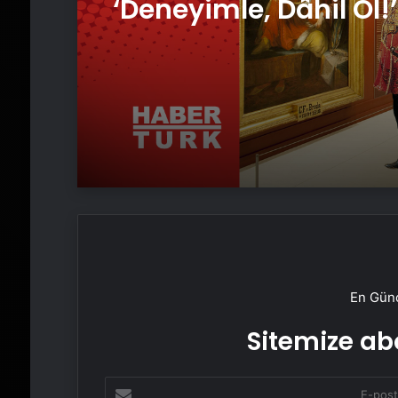
için geri sayım başla
En Günc
Sitemize abo
E-