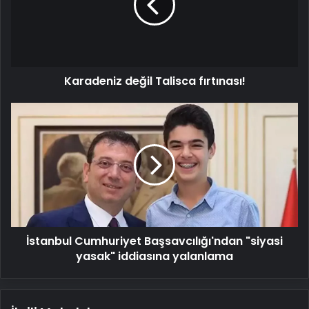
Karadeniz değil Talisca fırtınası!
İstanbul
Cumhuriyet
Başsavcılığı'ndan
"siyasi
yasak"
iddiasına
yalanlama
İstanbul Cumhuriyet Başsavcılığı'ndan "siyasi
yasak" iddiasına yalanlama