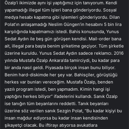
Özalp’i ikimizde aynı işi yaptığımız için tanıyorum. Kendi
yapamadığı illegal tüm işleri bana gönderiyordu. Sosyal
medya hesabı kapatma gibi işlemleri gönderiyordu. Dilan
Polat’ın anlaşamadığı Neslim Güngen’in hesabını 5 bin lira
karşılığında kapatmamızı istedi. Bahis konusunda, Yunus
Sedat Aydın ile beş gün görüşen kendisi. Mail-order bana
ait, illegal para başta benim şirketime geçiyor. Tüm şirketle
üzerine kuruldu. Yunus Sedat Aydın sadece reklamcı. 2016
yılında Mustafa Özalp Ankara’da tamirciydi, bu kadar para
bir anda nasıl geldi. Piyasada birçok insan bunu biliyor.
Benim hard-diskimde her şey var. Bahisçiler, görüştüğü
herkes var bunları vereceğim. Mustafa Özalp, benden
yazılı program istedi, ben yapmadım. Kimin hangi işi
yaptığını herkes biliyor” ifadelerini kullandı. Sanık Özalp
ise tanığın tüm beyanlarını reddetti. Tanık beyanları
üzerine söz verilen sanık Sezgin Polat, “Bu kadar kişiyi bu
insan mağdur ediyorsa bu kadar insan kendisinden
şikayetçi olacak. Bu iftirayı atıyorsa avukatlara