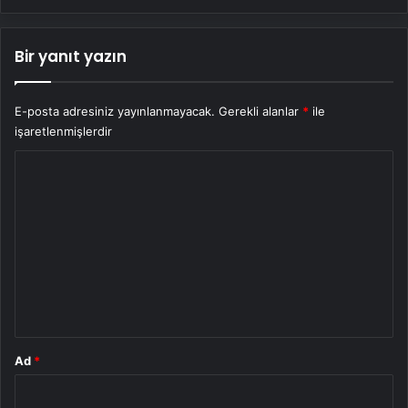
Bir yanıt yazın
E-posta adresiniz yayınlanmayacak.
Gerekli alanlar
*
ile
işaretlenmişlerdir
Y
o
r
u
m
*
Ad
*