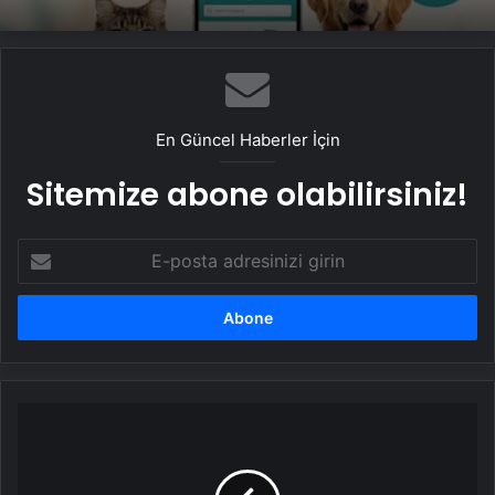
En Güncel Haberler İçin
Sitemize abone olabilirsiniz!
E-
posta
adresinizi
girin
Karadeniz
değil
Talisca
fırtınası!