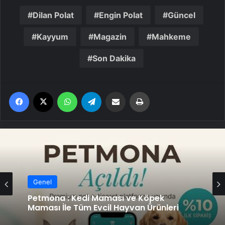
Dilan Polat
Engin Polat
Güncel
Kayyum
Magazin
Mahkeme
Son Dakika
Facebook
X
WhatsApp
Telegram
Email'den paylaş
Yaz
Genel
Petmona : Kedi Maması ve Köpek
Maması İle Tüm Evcil Hayvan Ürünleri