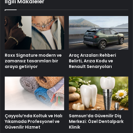
İlgili Makaleler
Roxx Signature modern ve
Araç Arızaları Rehberi
zamansız tasarımları bir
Belirti, Arıza Kodu ve
araya getiriyor
Renault Senaryoları
Çayyolu’nda Koltuk ve Halı
Samsun’da Güvenilir Diş
Yıkamada Profesyonel ve
Merkezi: Özel Dentalpark
Güvenilir Hizmet
Klinik