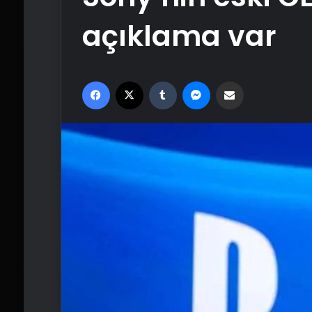
açıklama var
Facebook
X
Tumblr
Messenger
Email'den paylaş