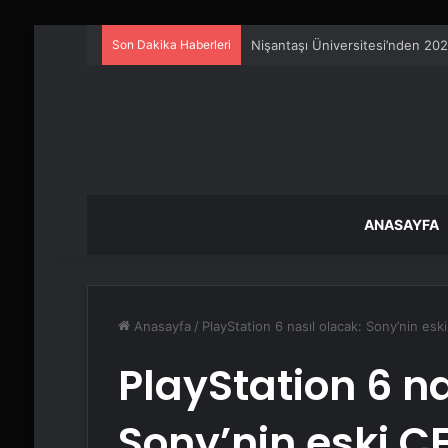
Son Dakika Haberleri
Petmona : Kedi Maması ve Köpek
ANASAYFA
Anasayfa
/
PlayStation 6 nasıl olacak: Sony’nin es
PlayStation 6 na
Sony’nin eski 