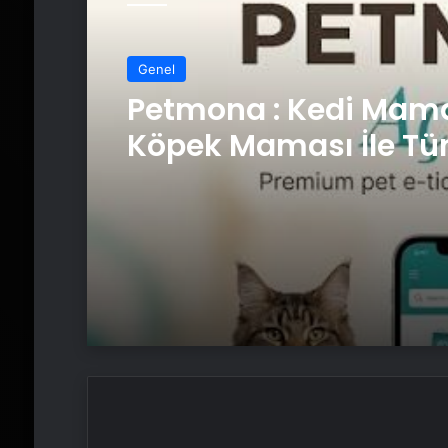
Genel
Petmona : Kedi Mama
Köpek Maması İle Tü
Hayvan Ürünleri