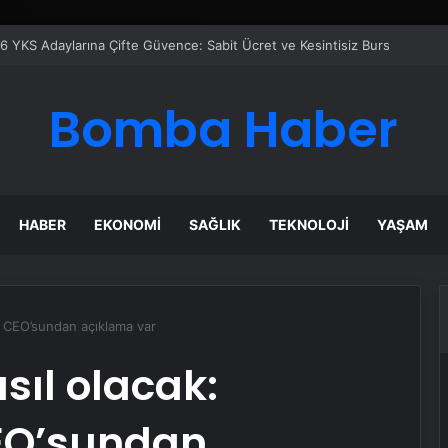
 Maması İle Tüm Evcil Hayvan Ürünleri
Bomba Haber
HABER
EKONOMI
SAĞLIK
TEKNOLOJI
YAŞAM
ki CEO’sundan açıklama var
sıl olacak:
CEO’sundan