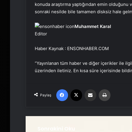
konuda araştırma yaptığından emin olduğunu ve
sonraki nesilde bile tamamen disksiz hale gelm
Muhammet Karal
Editor
Haber Kaynak : ENSONHABER.COM
“Yayınlanan tüm haber ve diğer içerikler ile ilgil
üzerinden iletiniz. En kısa süre içerisinde bildi
Facebook
X
Email'den paylaş
Yaz
Paylaş
Sonrakini Oku