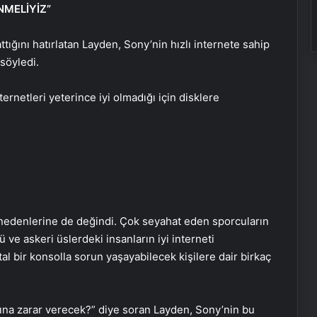
NMELİYİZ”
ttığını hatırlatan Layden, Sony’nin hızlı internete sahip
söyledi.
rnetleri yeterince iyi olmadığı için disklere
 nedenlerine de değindi. Çok seyahat eden sporcuların
 ve askeri üslerdeki insanların iyi interneti
tal bir konsolla sorun yaşayabilecek kişilere dair birkaç
Zihnin Gizemli Sınırları ve Ötesi :
ına zarar verecek?” diye soran Layden, Sony’nin bu