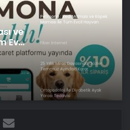
Ücret ve Kesintisiz Burs
Petmona : Kedi Maması ve Köpek
Maması İle Tüm Evcil Hayvan
Ürünleri
sı ve
m Evcil
Fiber İnternet
25 Yıllık Miras Davasında Gözler
Temmuz Ayındaki Karar
Duruşmasına Çevrildi
Ortopodoloji İle Diyabetik Ayak
Yarası Tedavisi
Zihnin Gizemli Sınırları ve Ötesi :
Nasılnedir.com