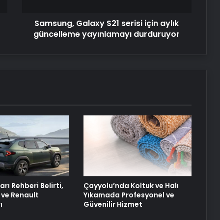
yayınlamayı
durduruyor
Petmona : Kedi Maması ve Köpek
Samsung, Galaxy S21 serisi için aylık
Maması İle Tüm Evcil Hayvan
Ürünleri
güncelleme yayınlamayı durduruyor
Fiber İnternet
25 Yıllık Miras Davasında Gözler
Temmuz Ayındaki Karar
Duruşmasına Çevrildi
Ortopodoloji İle Diyabetik Ayak
Yarası Tedavisi
arı Rehberi Belirti,
Çayyolu’nda Koltuk ve Halı
 ve Renault
Yıkamada Profesyonel ve
ı
Güvenilir Hizmet