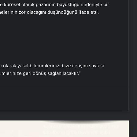
Nasılnedir.com
 küresel olarak pazarının büyüklüğü nedeniyle bir
elerinin zor olacağını düşündüğünü ifade etti.
Serjoy : Dijital Medya Ajansı, Google
Reklam Ajansı, SEO Ajansı ve Web
Tasarım Ajansı
UETDS Nedir ? Uetds.com İle Akıllı
Dijital Taşımacılık Yazılımı
i olarak yasal bildirimlerinizi bize iletişim sayfası
rimlerinize geri dönüş sağlanılacaktır.”
Umre Ne Kadar
Bahçe Mobilyaları Seçerken Bilmeniz
Gerekenler
Nişantaşı Üniversitesi’nden 2026 YKS
Adaylarına Çifte Güvence: Sabit