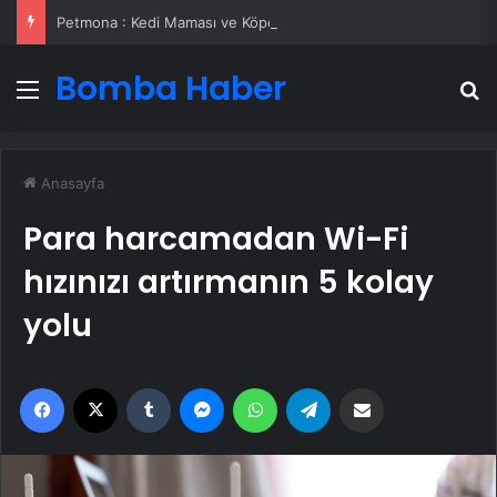
Petmona : Kedi Maması ve Köpek Maması İle Tüm Evcil Hayvan Ürünleri
Bomba Haber
Menü
A
Anasayfa
Para harcamadan Wi-Fi
hızınızı artırmanın 5 kolay
yolu
Facebook
X
Tumblr
Messenger
WhatsApp
Telegram
Email'den paylaş