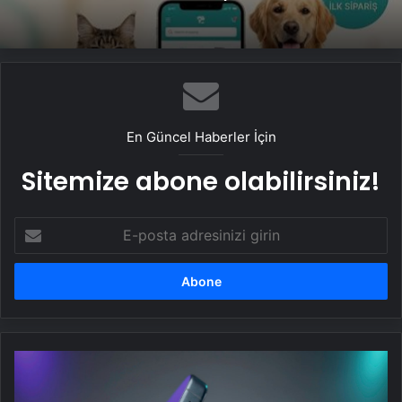
En Güncel Haberler İçin
Sitemize abone olabilirsiniz!
E-
posta
adresinizi
girin
iPhone
veya
Samsung