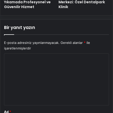
Yıkamada Profesyonel ve
Merkezi: Özel Dentalpark
Güvenilir Hizmet
Klinik
Bir yanıt yazın
E-posta adresiniz yayınlanmayacak.
Gerekli alanlar
*
ile
işaretlenmişlerdir
Y
o
r
u
m
*
Ad
*