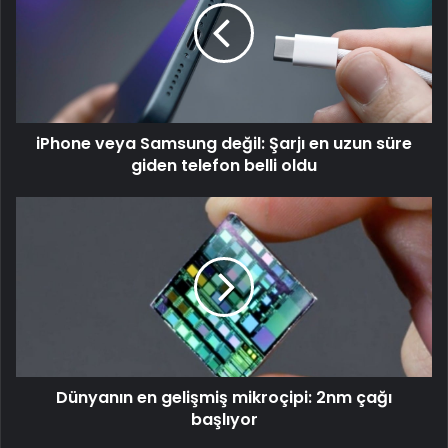
değil:
Şarjı
en
uzun
süre
giden
iPhone veya Samsung değil: Şarjı en uzun süre
telefon
belli
giden telefon belli oldu
oldu
Dünyanın
en
gelişmiş
mikroçipi:
2nm
çağı
başlıyor
Dünyanın en gelişmiş mikroçipi: 2nm çağı
başlıyor