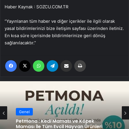
Haber Kaynak : SOZCU.COM.TR
“Yayınlanan tüm haber ve diğer içerikler ile ilgili olarak
yasal bildirimlerinizi bize iletişim sayfası üzerinden iletiniz.
En kısa süre içerisinde bildirimlerinize geri dönüş
sağlanılacaktır.”
Facebook
X
WhatsApp
Telegram
Email'den paylaş
Yaz
Genel
Petmona : Kedi Maması ve Köpek
Maması İle Tüm Evcil Hayvan Ürünleri