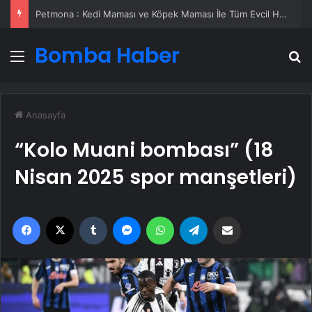
Fiber İnternet
Bomba Haber
Menü
A
Anasayfa
“Kolo Muani bombası” (18
Nisan 2025 spor manşetleri)
Facebook
X
Tumblr
Messenger
WhatsApp
Telegram
Email'den paylaş