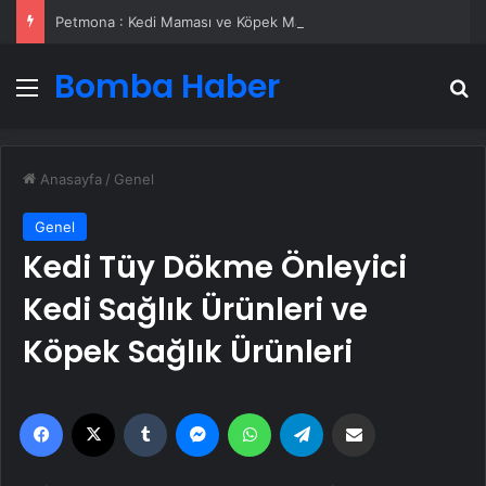
Petmona : Kedi Maması ve Köpek Maması İle Tüm Evcil Hayvan Ürünleri
Bomba Haber
Menü
A
Anasayfa
/
Genel
Genel
Kedi Tüy Dökme Önleyici
Kedi Sağlık Ürünleri ve
Köpek Sağlık Ürünleri
Facebook
X
Tumblr
Messenger
WhatsApp
Telegram
Email'den paylaş