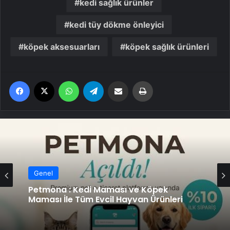
kedi sağlık ürünler
kedi tüy dökme önleyici
köpek aksesuarları
köpek sağlık ürünleri
Facebook
X
WhatsApp
Telegram
Email'den paylaş
Yaz
Genel
Petmona : Kedi Maması ve Köpek
Maması İle Tüm Evcil Hayvan Ürünleri