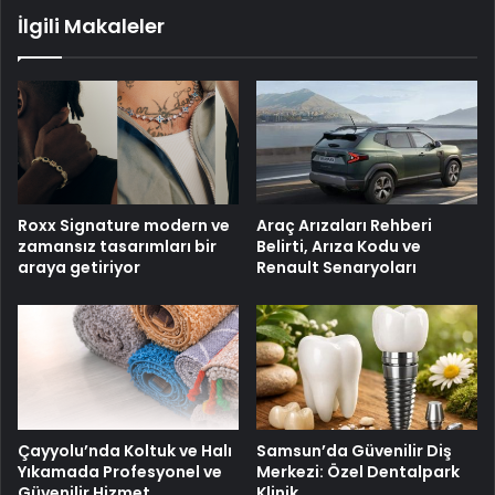
İlgili Makaleler
Roxx Signature modern ve
Araç Arızaları Rehberi
zamansız tasarımları bir
Belirti, Arıza Kodu ve
araya getiriyor
Renault Senaryoları
Çayyolu’nda Koltuk ve Halı
Samsun’da Güvenilir Diş
Yıkamada Profesyonel ve
Merkezi: Özel Dentalpark
Güvenilir Hizmet
Klinik