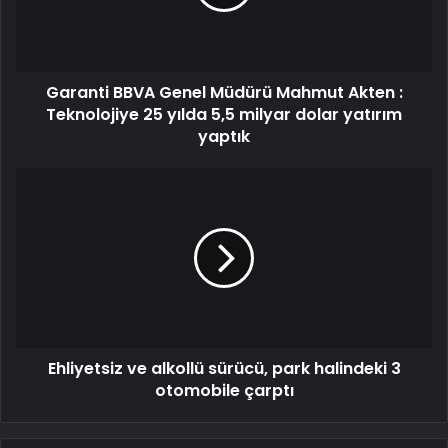
Akten
:
Teknolojiye
25
Garanti BBVA Genel Müdürü Mahmut Akten :
yılda
5,5
Teknolojiye 25 yılda 5,5 milyar dolar yatırım
milyar
yaptık
dolar
yatırım
Ehliyetsiz
yaptık
ve
alkollü
sürücü,
park
halindeki
3
otomobile
çarptı
Ehliyetsiz ve alkollü sürücü, park halindeki 3
otomobile çarptı