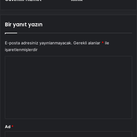
Bir yanıt yazın
E-posta adresiniz yayınlanmayacak.
Gerekli alanlar
*
ile
işaretlenmişlerdir
Y
o
r
u
m
*
Ad
*