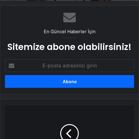
En Güncel Haberler İçin
Sitemize abone olabilirsiniz!
E-
posta
adresinizi
girin
Garanti
BBVA
Genel
Müdürü
Mahmut