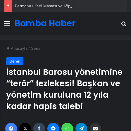
Petmona : Kedi Maması ve Köpek Maması İle Tüm Evcil Hayvan Ürünleri
Bomba Haber
Menü
A
Anasayfa
/
Genel
Genel
İstanbul Barosu yönetimine
“terör” fezlekesi! Başkan ve
yönetim kuruluna 12 yıla
kadar hapis talebi
Facebook
X
Tumblr
Messenger
WhatsApp
Telegram
Email'den paylaş