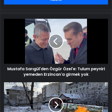
Mustafa
Sarıgül'den
Özgür
Özel'e:
Tulum
peyniri
yemeden
Erzincan'a
girmek
Mustafa Sarıgül'den Özgür Özel'e: Tulum peyniri
yok
yemeden Erzincan'a girmek yok
Sondaj
çalışmasında
yanmaya
başladı!
Numune
inceleniyor!