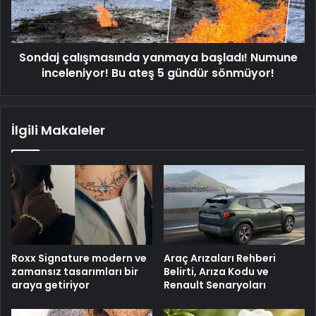
Bu
ateş
5
Sondaj çalışmasında yanmaya başladı! Numune
gündür
sönmüyor!
inceleniyor! Bu ateş 5 gündür sönmüyor!
İlgili Makaleler
Roxx Signature modern ve
Araç Arızaları Rehberi
zamansız tasarımları bir
Belirti, Arıza Kodu ve
araya getiriyor
Renault Senaryoları