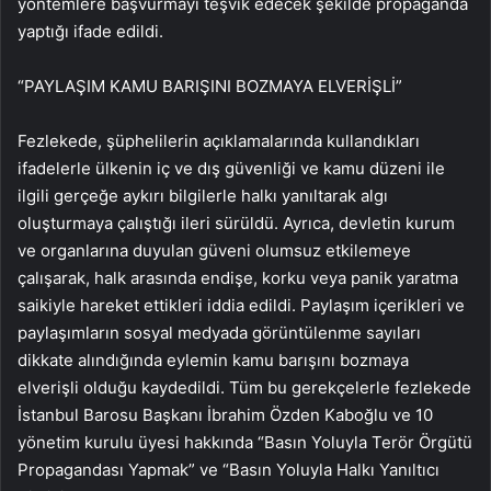
yöntemlere başvurmayı teşvik edecek şekilde propaganda
yaptığı ifade edildi.
“PAYLAŞIM KAMU BARIŞINI BOZMAYA ELVERİŞLİ”
Fezlekede, şüphelilerin açıklamalarında kullandıkları
ifadelerle ülkenin iç ve dış güvenliği ve kamu düzeni ile
ilgili gerçeğe aykırı bilgilerle halkı yanıltarak algı
oluşturmaya çalıştığı ileri sürüldü. Ayrıca, devletin kurum
ve organlarına duyulan güveni olumsuz etkilemeye
çalışarak, halk arasında endişe, korku veya panik yaratma
saikiyle hareket ettikleri iddia edildi. Paylaşım içerikleri ve
paylaşımların sosyal medyada görüntülenme sayıları
dikkate alındığında eylemin kamu barışını bozmaya
elverişli olduğu kaydedildi. Tüm bu gerekçelerle fezlekede
İstanbul Barosu Başkanı İbrahim Özden Kaboğlu ve 10
yönetim kurulu üyesi hakkında “Basın Yoluyla Terör Örgütü
Propagandası Yapmak” ve “Basın Yoluyla Halkı Yanıltıcı