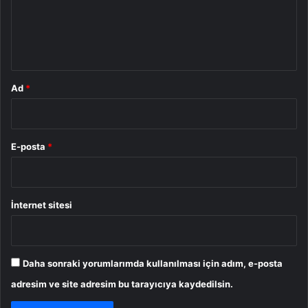
u
m
*
Ad
*
E-posta
*
İnternet sitesi
Daha sonraki yorumlarımda kullanılması için adım, e-posta
adresim ve site adresim bu tarayıcıya kaydedilsin.