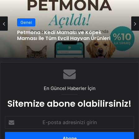
Genel
Petmona : Kedi Maması ve Köpek
Maması İle Tüm Evcil Hayvan Ürünleri
En Güncel Haberler İçin
Sitemize abone olabilirsiniz!
E-
posta
adresinizi
girin