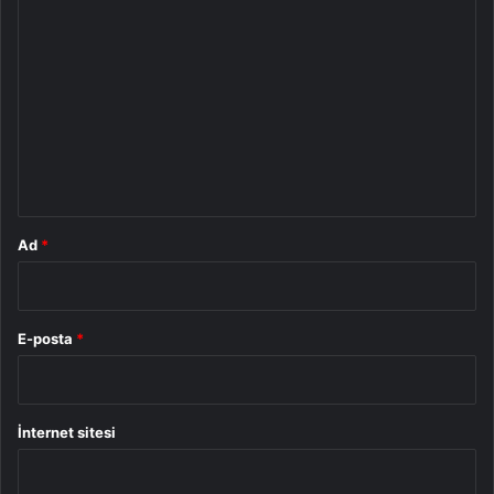
Y
o
r
u
m
*
Ad
*
E-posta
*
İnternet sitesi