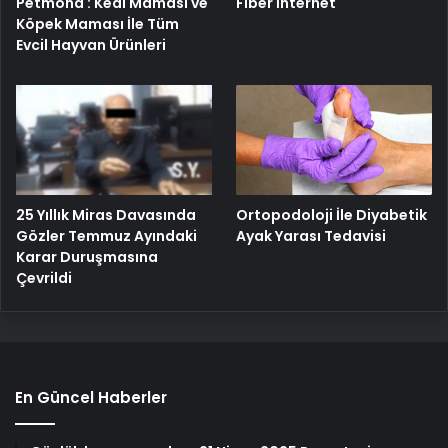
Petmona : Kedi Maması ve
Fiber İnternet
Köpek Maması İle Tüm
Evcil Hayvan Ürünleri
25 Yıllık Miras Davasında
Ortopodoloji İle Diyabetik
Gözler Temmuz Ayındaki
Ayak Yarası Tedavisi
Karar Duruşmasına
Çevrildi
En Güncel Haberler