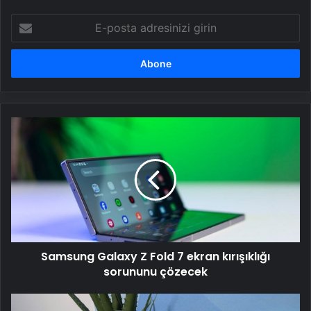
E-
posta
adresinizi
girin
Samsung
Galaxy
Z
Fold
7
ekran
kırışıklığı
sorununu
çözecek
Samsung Galaxy Z Fold 7 ekran kırışıklığı
sorununu çözecek
Bazı