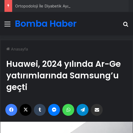
Ortopodoloji İle Diyabetik Ayak Yarası Tedavisi
Bomba Haber
Menü
A
Anasayfa
Huawei, 2024 yılında Ar-Ge
yatırımlarında Samsung’u
geçti
Facebook
X
Tumblr
Messenger
WhatsApp
Telegram
Email'den paylaş