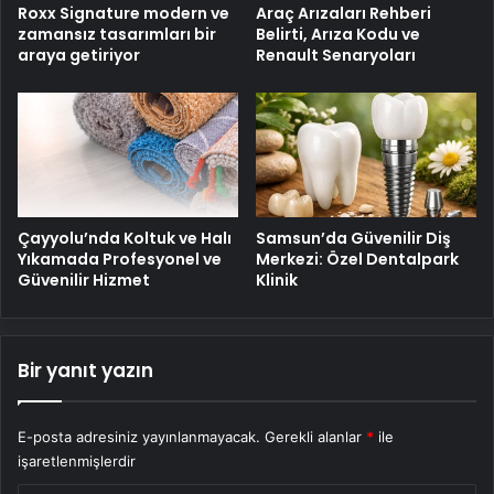
Roxx Signature modern ve
Araç Arızaları Rehberi
zamansız tasarımları bir
Belirti, Arıza Kodu ve
araya getiriyor
Renault Senaryoları
Çayyolu’nda Koltuk ve Halı
Samsun’da Güvenilir Diş
Yıkamada Profesyonel ve
Merkezi: Özel Dentalpark
Güvenilir Hizmet
Klinik
Bir yanıt yazın
E-posta adresiniz yayınlanmayacak.
Gerekli alanlar
*
ile
işaretlenmişlerdir