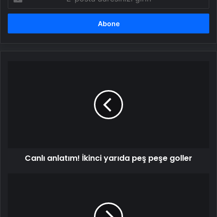
posta
adresinizi
girin
Canlı
anlatım!
İkinci
yarıda
peş
peşe
goller
Canlı anlatım! İkinci yarıda peş peşe goller
Ankaragücü
Taraftarları
Kavga
Etti