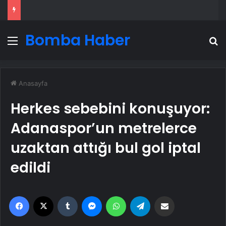
Bomba Haber
Menü
A
Anasayfa
Herkes sebebini konuşuyor:
Adanaspor’un metrelerce
uzaktan attığı bul gol iptal
edildi
Facebook
X
Tumblr
Messenger
WhatsApp
Telegram
Email'den paylaş