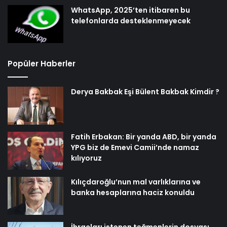
WhatsApp, 2025’ten itibaren bu
telefonlarda desteklenmeyecek
Popüler Haberler
Derya Bakbak Eşi Bülent Bakbak Kimdir ?
Fatih Erbakan: Bir yanda ABD, bir yanda
YPG biz de Emevi Camii’nde namaz
kılıyoruz
Kılıçdaroğlu’nun mal varlıklarına ve
banka hesaplarına haciz konuldu
İhraçları istenen teğmenlerin dosyası