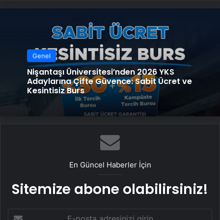
Genel
Nişantaşı Üniversitesi’nden 2026 YKS
Adaylarına Çifte Güvence: Sabit Ücret ve
Kesintisiz Burs
En Güncel Haberler İçin
Sitemize abone olabilirsiniz!
E-