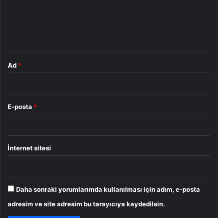
u
m
*
Ad
*
E-posta
*
İnternet sitesi
Daha sonraki yorumlarımda kullanılması için adım, e-posta
adresim ve site adresim bu tarayıcıya kaydedilsin.