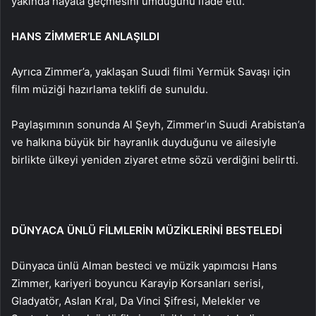
yakında hayata geçmesini umduğunu ifade etti.
HANS ZİMMER’LE ANLAŞILDI
Ayrıca Zimmer’a, yaklaşan Suudi filmi Yermük Savaşı için
film müziği hazırlama teklifi de sunuldu.
Paylaşımının sonunda Al Şeyh, Zimmer’ın Suudi Arabistan’a
ve halkına büyük bir hayranlık duyduğunu ve ailesiyle
birlikte ülkeyi yeniden ziyaret etme sözü verdiğini belirtti.
DÜNYACA ÜNLÜ FİLMLERİN MÜZİKLERİNİ BESTELEDİ
Dünyaca ünlü Alman besteci ve müzik yapımcısı Hans
Zimmer, kariyeri boyuncu Karayip Korsanları serisi,
Gladyatör, Aslan Kral, Da Vinci Şifresi, Melekler ve