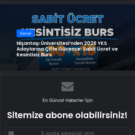
Genel
Nişantaşı Üniversitesi’nden 2026 YKS
Adaylarına Çifte Güvence: Sabit Ücret ve
Kesintisiz Burs
En Güncel Haberler İçin
Sitemize abone olabilirsiniz!
E-