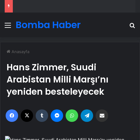
Bomba Haber
Menü
A
Anasayfa
Hans Zimmer, Suudi
Arabistan Milli Marşı’nı
yeniden besteleyecek
Facebook
X
Tumblr
Messenger
WhatsApp
Telegram
Email'den paylaş