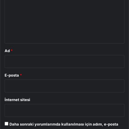
r
u
m
*
Ad
*
E-posta
*
İnternet sitesi
Daha sonraki yorumlarımda kullanılması için adım, e-posta