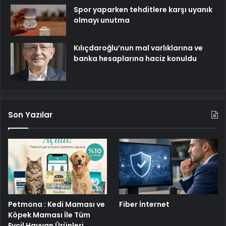
Spor yaparken tehditlere karşı uyanık
olmayı unutma
Kılıçdaroğlu’nun mal varlıklarına ve
banka hesaplarına haciz konuldu
Son Yazılar
Petmona : Kedi Maması ve
Fiber İnternet
Köpek Maması İle Tüm
Evcil Hayvan Ürünleri