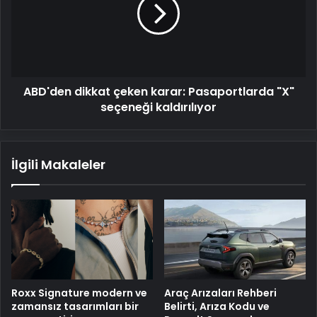
karar:
Pasaportlarda
"X"
seçeneği
kaldırılıyor
ABD'den dikkat çeken karar: Pasaportlarda "X"
seçeneği kaldırılıyor
İlgili Makaleler
Roxx Signature modern ve
Araç Arızaları Rehberi
zamansız tasarımları bir
Belirti, Arıza Kodu ve