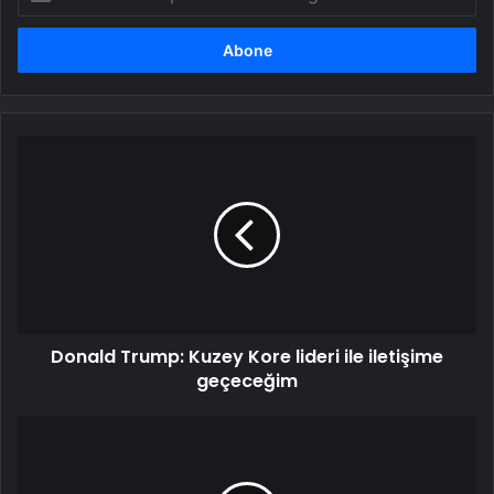
posta
adresinizi
girin
Donald
Trump:
Kuzey
Kore
lideri
ile
iletişime
geçeceğim
Donald Trump: Kuzey Kore lideri ile iletişime
geçeceğim
ABD'den
dikkat
çeken