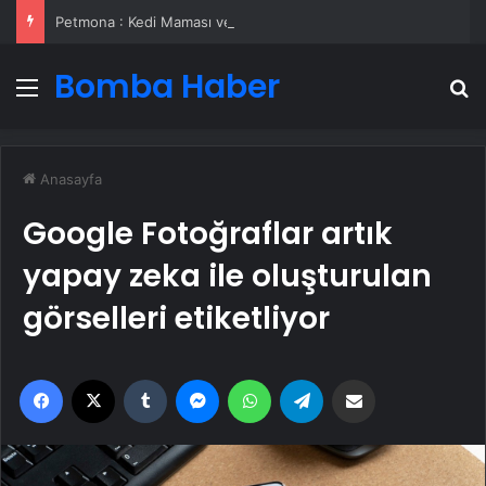
Petmona : Kedi Maması ve Köpek Maması İle Tüm Evcil Hayvan Ürünleri
Bomba Haber
Menü
A
Anasayfa
Google Fotoğraflar artık
yapay zeka ile oluşturulan
görselleri etiketliyor
Facebook
X
Tumblr
Messenger
WhatsApp
Telegram
Email'den paylaş