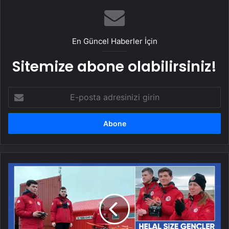
En Güncel Haberler İçin
Sitemize abone olabilirsiniz!
E-
posta
adresinizi
girin
TEKNOFEST
birincisi
gençler
Antarktika'da