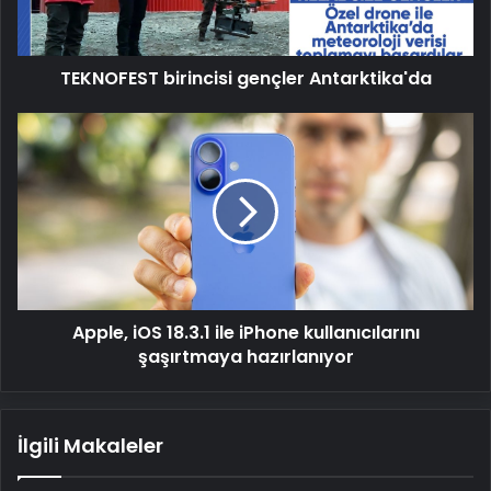
TEKNOFEST birincisi gençler Antarktika'da
Apple,
iOS
18.3.1
ile
iPhone
kullanıcılarını
şaşırtmaya
hazırlanıyor
Apple, iOS 18.3.1 ile iPhone kullanıcılarını
şaşırtmaya hazırlanıyor
İlgili Makaleler