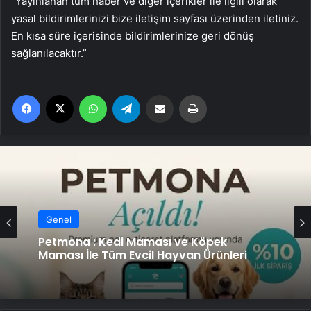
“Yayınlanan tüm haber ve diğer içerikler ile ilgili olarak
yasal bildirimlerinizi bize iletişim sayfası üzerinden iletiniz.
En kısa süre içerisinde bildirimlerinize geri dönüş
sağlanılacaktır.”
Facebook
X
WhatsApp
Telegram
Email'den paylaş
Yaz
Genel
Petmona : Kedi Maması ve Köpek
Maması İle Tüm Evcil Hayvan Ürünleri