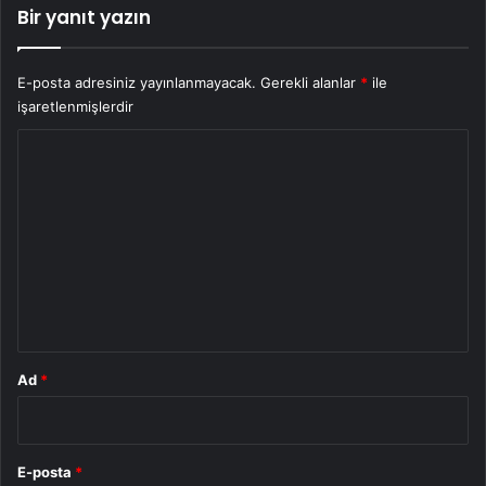
Bir yanıt yazın
E-posta adresiniz yayınlanmayacak.
Gerekli alanlar
*
ile
işaretlenmişlerdir
Y
o
r
u
m
*
Ad
*
E-posta
*