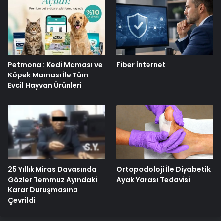
Petmona : Kedi Maması ve
Fiber İnternet
Köpek Maması İle Tüm
Evcil Hayvan Ürünleri
25 Yıllık Miras Davasında
Ortopodoloji İle Diyabetik
Gözler Temmuz Ayındaki
Ayak Yarası Tedavisi
Karar Duruşmasına
Çevrildi