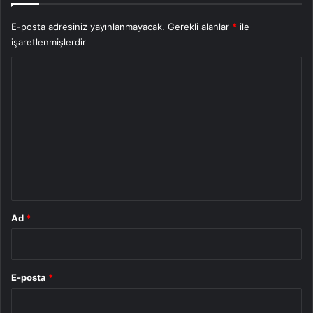
E-posta adresiniz yayınlanmayacak.
Gerekli alanlar
*
ile
işaretlenmişlerdir
Y
o
r
u
m
*
Ad
*
E-posta
*