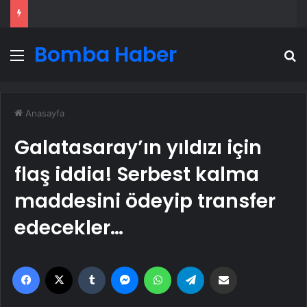
Bomba Haber
Menü
A
Anasayfa
Galatasaray’ın yıldızı için
flaş iddia! Serbest kalma
maddesini ödeyip transfer
edecekler…
Facebook
X
Tumblr
Messenger
WhatsApp
Telegram
Email'den paylaş