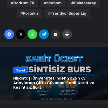
Bodrum FK
cimbom
Galatasaray
Portekiz
Trendyol Süper Lig
Facebook
X
WhatsApp
Telegram
Email'den paylaş
Yaz
Genel
Nişantaşı Üniversitesi’nden 2026 YKS
Adaylarına Çifte Güvence: Sabit Ücret ve
Kesintisiz Burs