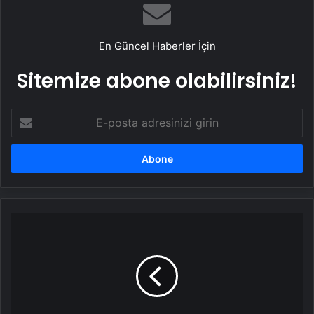
En Güncel Haberler İçin
Sitemize abone olabilirsiniz!
E-
posta
adresinizi
girin
İsmet
Taşdemir
en
çok
üzüldüğü
maçı
açıkladı!