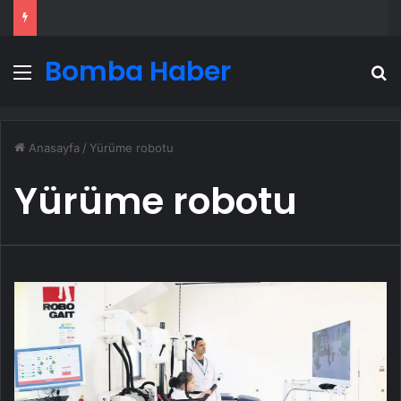
Bomba Haber
Menü
A
Anasayfa
/
Yürüme robotu
Yürüme robotu