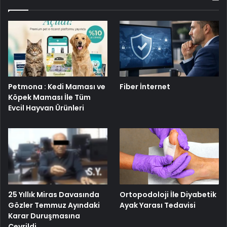
Petmona : Kedi Maması ve
Fiber İnternet
Köpek Maması İle Tüm
Evcil Hayvan Ürünleri
25 Yıllık Miras Davasında
Ortopodoloji İle Diyabetik
Gözler Temmuz Ayındaki
Ayak Yarası Tedavisi
Karar Duruşmasına
Çevrildi