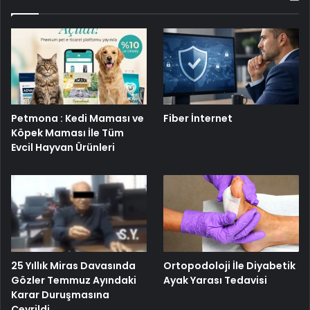
Petmona : Kedi Maması ve
Fiber İnternet
Köpek Maması İle Tüm
Evcil Hayvan Ürünleri
25 Yıllık Miras Davasında
Ortopodoloji İle Diyabetik
Gözler Temmuz Ayındaki
Ayak Yarası Tedavisi
Karar Duruşmasına
Çevrildi