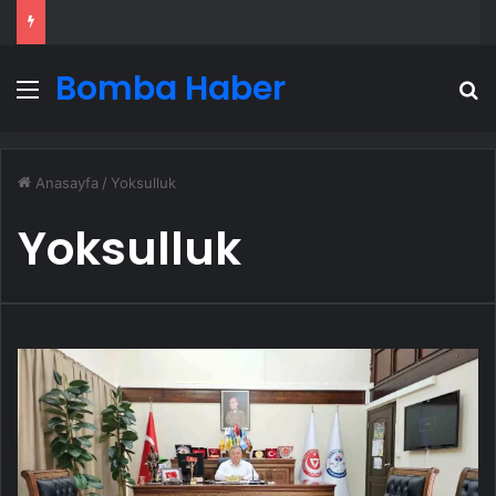
Bomba Haber
Menü
A
Anasayfa
/
Yoksulluk
Yoksulluk