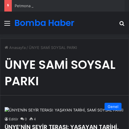
Petmona : Kedi Maması ve Köpek Maması İle Tüm Evcil Hayvan Ürünleri
Bomba Haber
Menü
A
Anasayfa
/
ÜNYE SAMİ SOYSAL PARKI
ÜNYE SAMİ SOYSAL
PARKI
Genel
Editör
0
4
ÜNYE’NİN SEYİR TERASI: YAŞAYAN TARİHİ,