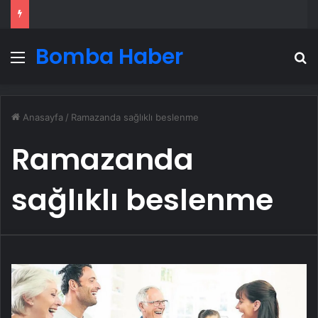
Bomba Haber
Menü
A
Anasayfa
/
Ramazanda sağlıklı beslenme
Ramazanda
sağlıklı beslenme