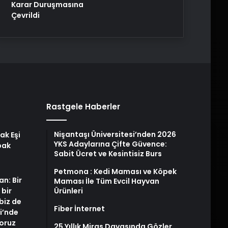
Karar Duruşmasına
Çevrildi
Rastgele Haberler
Nişantaşı Üniversitesi’nden 2026
ak Eşi
YKS Adaylarına Çifte Güvence:
bak
Sabit Ücret ve Kesintisiz Burs
Petmona : Kedi Maması ve Köpek
an: Bir
Maması İle Tüm Evcil Hayvan
 bir
Ürünleri
biz de
Fiber İnternet
i’nde
yoruz
25 Yıllık Miras Davasında Gözler