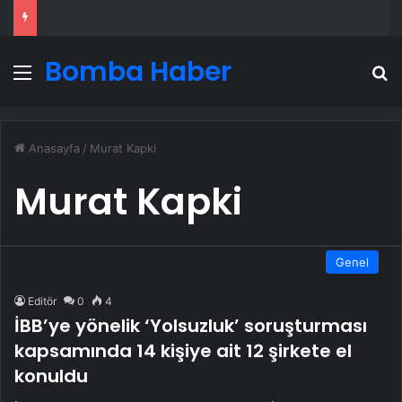
Bomba Haber
Menü
A
Anasayfa
/
Murat Kapki
Murat Kapki
Genel
Editör
0
4
İBB’ye yönelik ‘Yolsuzluk’ soruşturması
kapsamında 14 kişiye ait 12 şirkete el
konuldu