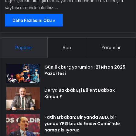
diğer içerikler ile ilgili olarak yasal bildirimlerinizi bize iletişim
sayfası üzerinden iletiniz.…
Daha Fazlasını Oku »
Popüler
Son
Yorumlar
Günlük burç yorumları: 21 Nisan 2025
Pazartesi
Derya Bakbak Eşi Bülent Bakbak
Kimdir ?
Fatih Erbakan: Bir yanda ABD, bir
yanda YPG biz de Emevi Camii’nde
namaz kılıyoruz