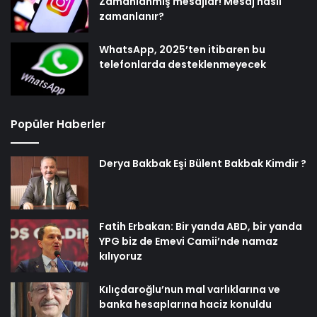
Zamanlanmış mesajlar! Mesaj nasıl
zamanlanır?
WhatsApp, 2025’ten itibaren bu
telefonlarda desteklenmeyecek
Popüler Haberler
Derya Bakbak Eşi Bülent Bakbak Kimdir ?
Fatih Erbakan: Bir yanda ABD, bir yanda
YPG biz de Emevi Camii’nde namaz
kılıyoruz
Kılıçdaroğlu’nun mal varlıklarına ve
banka hesaplarına haciz konuldu