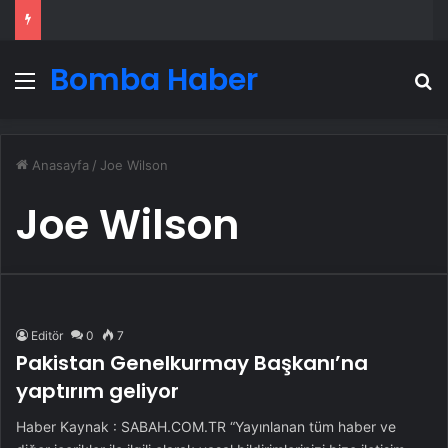
Bomba Haber
Menü
A
Anasayfa
/
Joe Wilson
Joe Wilson
Editör
0
7
Pakistan Genelkurmay Başkanı’na
yaptırım geliyor
Haber Kaynak : SABAH.COM.TR “Yayınlanan tüm haber ve