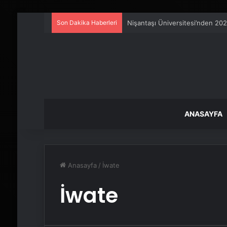
Son Dakika Haberleri
Nişantaşı Üniversitesi’nden 202
ANASAYFA
Anasayfa
/
İwate
İwate