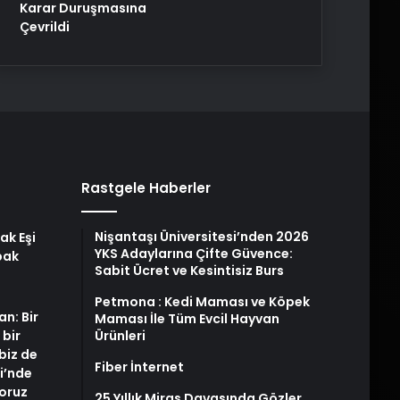
Karar Duruşmasına
Çevrildi
Rastgele Haberler
Nişantaşı Üniversitesi’nden 2026
ak Eşi
YKS Adaylarına Çifte Güvence:
bak
Sabit Ücret ve Kesintisiz Burs
Petmona : Kedi Maması ve Köpek
an: Bir
Maması İle Tüm Evcil Hayvan
 bir
Ürünleri
biz de
Fiber İnternet
i’nde
yoruz
25 Yıllık Miras Davasında Gözler