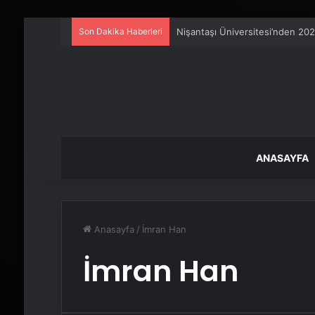
Son Dakika Haberleri
Nişantaşı Üniversitesi’nden 202
ANASAYFA
Anasayfa
/
İmran Han
İmran Han