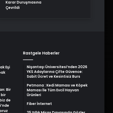
Karar Duruşmasına
Çevrildi
Rastgele Haberler
Nişantaşı Üniversitesi’nden 2026
ak Eşi
YKS Adaylarına Çifte Güvence:
bak
Sabit Ücret ve Kesintisiz Burs
Petmona : Kedi Maması ve Köpek
an: Bir
Maması İle Tüm Evcil Hayvan
 bir
Ürünleri
biz de
Fiber İnternet
i’nde
yoruz
25 Yıllık Miras Davasında Gözler