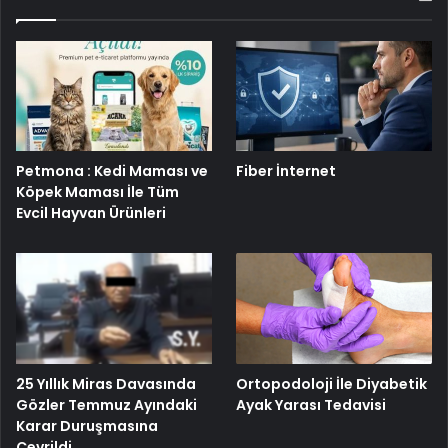
Petmona : Kedi Maması ve
Fiber İnternet
Köpek Maması İle Tüm
Evcil Hayvan Ürünleri
25 Yıllık Miras Davasında
Ortopodoloji İle Diyabetik
Gözler Temmuz Ayındaki
Ayak Yarası Tedavisi
Karar Duruşmasına
Çevrildi