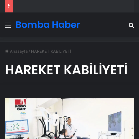
Bomba Haber
Menü
A
Anasayfa
/
HAREKET KABİLİYETİ
HAREKET KABİLİYETİ