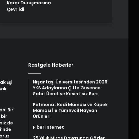
Karar Duruşmasına
Çevrildi
Rastgele Haberler
Nişantaşı Üniversitesi’nden 2026
ak Eşi
YKS Adaylarına Çifte Güvence:
bak
Sabit Ücret ve Kesintisiz Burs
Petmona : Kedi Maması ve Köpek
an: Bir
Maması İle Tüm Evcil Hayvan
 bir
Ürünleri
biz de
Fiber İnternet
i’nde
yoruz
25 Yıllık Miras Davasında Gözler