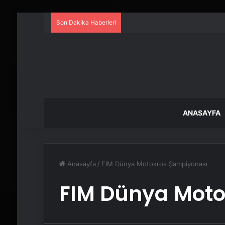
Son Dakika Haberleri
ANASAYFA
Anasayfa
/
FIM Dünya Motokros Şampiyonası
FIM Dünya Moto