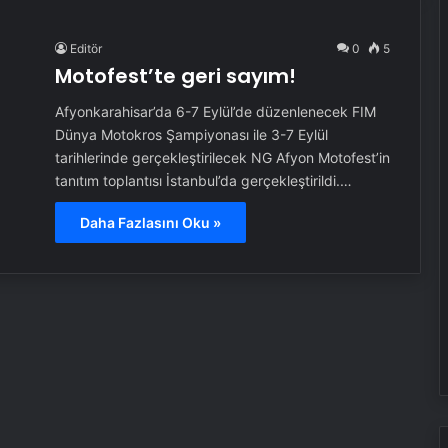
Editör
0
5
Motofest’te geri sayım!
Afyonkarahisar’da 6-7 Eylül’de düzenlenecek FIM
Dünya Motokros Şampiyonası ile 3-7 Eylül
tarihlerinde gerçekleştirilecek NG Afyon Motofest’in
tanıtım toplantısı İstanbul’da gerçekleştirildi.…
Daha Fazlasını Oku »