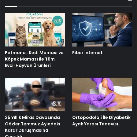
Petmona : Kedi Maması ve
Fiber İnternet
Köpek Maması İle Tüm
Evcil Hayvan Ürünleri
25 Yıllık Miras Davasında
Ortopodoloji İle Diyabetik
Gözler Temmuz Ayındaki
Ayak Yarası Tedavisi
Karar Duruşmasına
Çevrildi