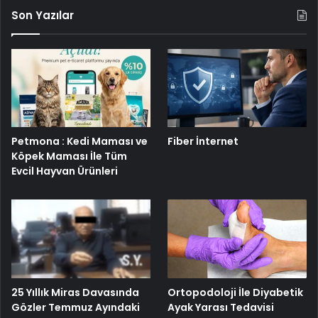
Son Yazılar
Petmona : Kedi Maması ve
Fiber İnternet
Köpek Maması İle Tüm
Evcil Hayvan Ürünleri
25 Yıllık Miras Davasında
Ortopodoloji İle Diyabetik
Gözler Temmuz Ayındaki
Ayak Yarası Tedavisi