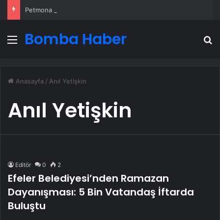
Petmona : Kedi Maması ve Köpek Maması İle Tüm Evcil Hayvan Ürünleri
Bomba Haber
Menü
A
Anasayfa
/
Anıl Yetişkin
Anıl Yetişkin
Editör
0
2
Efeler Belediyesi’nden Ramazan
Dayanışması: 5 Bin Vatandaş İftarda
Buluştu