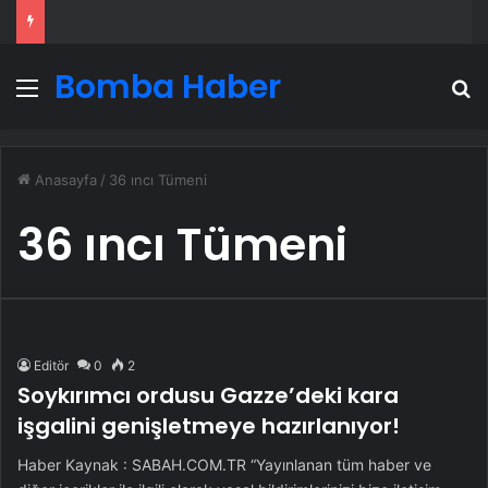
Bomba Haber
Menü
A
Anasayfa
/
36 ıncı Tümeni
36 ıncı Tümeni
Editör
0
2
Soykırımcı ordusu Gazze’deki kara
işgalini genişletmeye hazırlanıyor!
Haber Kaynak : SABAH.COM.TR “Yayınlanan tüm haber ve