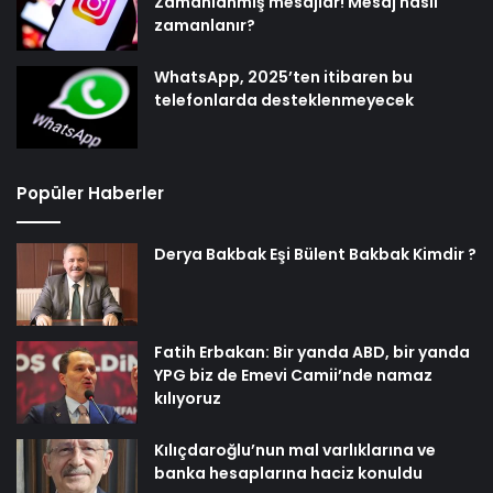
Zamanlanmış mesajlar! Mesaj nasıl
zamanlanır?
WhatsApp, 2025’ten itibaren bu
telefonlarda desteklenmeyecek
Popüler Haberler
Derya Bakbak Eşi Bülent Bakbak Kimdir ?
Fatih Erbakan: Bir yanda ABD, bir yanda
YPG biz de Emevi Camii’nde namaz
kılıyoruz
Kılıçdaroğlu’nun mal varlıklarına ve
banka hesaplarına haciz konuldu