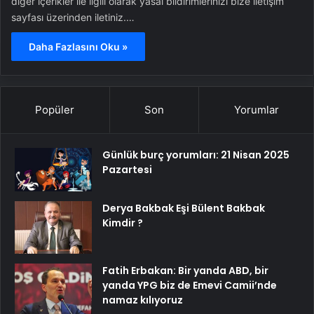
diğer içerikler ile ilgili olarak yasal bildirimlerinizi bize iletişim
sayfası üzerinden iletiniz.…
Daha Fazlasını Oku »
Popüler
Son
Yorumlar
Günlük burç yorumları: 21 Nisan 2025
Pazartesi
Derya Bakbak Eşi Bülent Bakbak
Kimdir ?
Fatih Erbakan: Bir yanda ABD, bir
yanda YPG biz de Emevi Camii’nde
namaz kılıyoruz